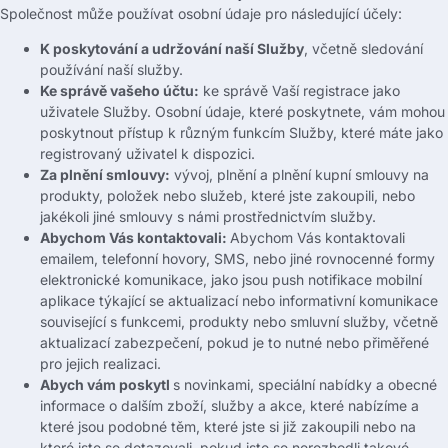
Společnost může používat osobní údaje pro následující účely:
K poskytování a udržování naší Služby
, včetně sledování
používání naší služby.
Ke správě vašeho účtu:
ke správě Vaší registrace jako
uživatele Služby. Osobní údaje, které poskytnete, vám mohou
poskytnout přístup k různým funkcím Služby, které máte jako
registrovaný uživatel k dispozici.
Za plnění smlouvy:
vývoj, plnění a plnění kupní smlouvy na
produkty, položek nebo služeb, které jste zakoupili, nebo
jakékoli jiné smlouvy s námi prostřednictvím služby.
Abychom Vás kontaktovali:
Abychom Vás kontaktovali
emailem, telefonní hovory, SMS, nebo jiné rovnocenné formy
elektronické komunikace, jako jsou push notifikace mobilní
aplikace týkající se aktualizací nebo informativní komunikace
související s funkcemi, produkty nebo smluvní služby, včetně
aktualizací zabezpečení, pokud je to nutné nebo přiměřené
pro jejich realizaci.
Abych vám poskytl
s novinkami, speciální nabídky a obecné
informace o dalším zboží, služby a akce, které nabízíme a
které jsou podobné těm, které jste si již zakoupili nebo na
které jste se dotazovali, pokud jste se nerozhodli takové