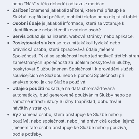
nebo “Náš” v této dohodě) odkazuje
meričan
.
Zařízení
znamená jakékoli zařízení, které má přístup ke
Službě, například počítač, mobilní telefon nebo digitální tablet.
Osobní údaje
je jakákoli informace, která se vztahuje k
identifikované nebo identifikovatelné osobě.
Servis
odkazuje na inzerát, webové stránky, nebo aplikace.
Poskytovatel služeb
se rozumí jakákoli fyzická nebo
právnická osoba, která zpracovává údaje jménem
Společnosti. Týká se společností nebo jednotlivců třetích stran
zaměstnaných Společností za účelem poskytování Služby,
poskytovat Službu jménem Společnosti, k provádění služeb
souvisejících se Službou nebo k pomoci Společnosti při
analýze toho, jak se Služba používá.
Údaje o použití
odkazuje na data shromažďovaná
automaticky, buď generované používáním Služby nebo ze
samotné infrastruktury Služby (například, dobu trvání
návštěvy stránky).
Vy
znamená osobu, která přistupuje ke Službě nebo ji
používá, nebo společnost, nebo jiná právnická osoba, jejímž
jménem tato osoba přistupuje ke Službě nebo ji používá,
podle potřeby.