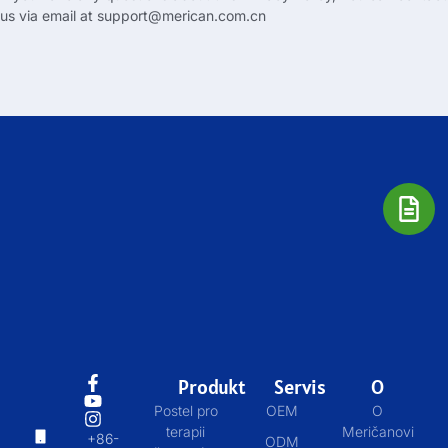
us via email at
support@merican.com.cn
Produkt
Servis
O
Postel pro
OEM
O
terapii
Meričanovi
+86-
ODM