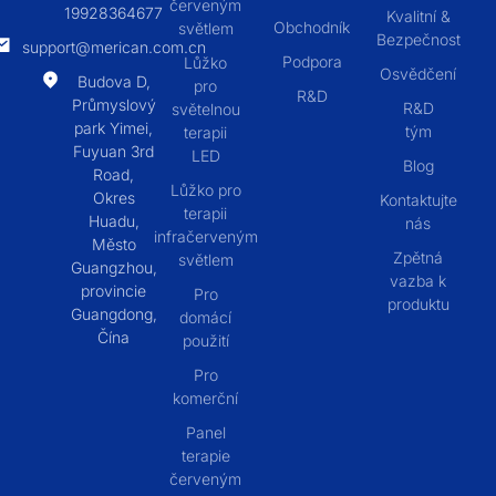
červeným
19928364677
Kvalitní &
Obchodník
světlem
Bezpečnost
support@merican.com.cn
Podpora
Lůžko
Osvědčení
Budova D,
pro
R&D
Průmyslový
R&D
světelnou
park Yimei,
tým
terapii
Fuyuan 3rd
LED
Blog
Road,
Lůžko pro
Okres
Kontaktujte
terapii
Huadu,
nás
infračerveným
Město
Zpětná
světlem
Guangzhou,
vazba k
provincie
Pro
produktu
Guangdong,
domácí
Čína
použití
Pro
komerční
Panel
terapie
červeným