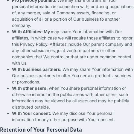
Pro převody podniků:
We may share or transfer Your
personal information in connection with
,
or during negotiations
of
,
any merger
,
sale of Company assets
,
financing
,
or
acquisition of all or a portion of Our business to another
company
.
With Affiliates
: My
may share Your information with Our
affiliates
,
in which case we will require those affiliates to honor
this Privacy Policy
.
Affiliates include Our parent company and
any other subsidiaries
,
joint venture partners or other
companies that We control or that are under common control
with Us
.
With business partners
:
We may share Your information with
Our business partners to offer You certain products
,
services
or promotions
.
With other users
:
when You share personal information or
otherwise interact in the public areas with other users
,
such
information may be viewed by all users and may be publicly
distributed outside
.
With Your consent
:
We may disclose Your personal
information for any other purpose with Your consent
.
Retention of Your Personal Data