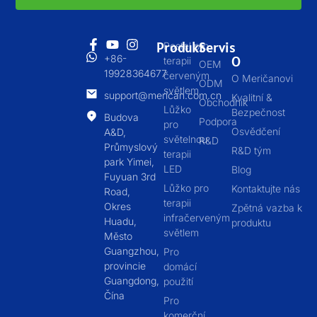
Produkt
Servis
Postel pro
+86-
O
terapii
OEM
19928364677
červeným
O Meričanovi
ODM
světlem
support@merican.com.cn
Kvalitní &
Obchodník
Lůžko
Bezpečnost
Budova
Podpora
pro
Osvědčení
A&D,
světelnou
R&D
Průmyslový
R&D tým
terapii
park Yimei,
LED
Blog
Fuyuan 3rd
Lůžko pro
Kontaktujte nás
Road,
terapii
Okres
Zpětná vazba k
infračerveným
Huadu,
produktu
světlem
Město
Guangzhou,
Pro
provincie
domácí
Guangdong,
použití
Čína
Pro
komerční