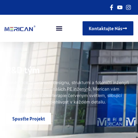
Kontaktujte Nás
R&D tým
Kombinace brilantnosti designu, strukturní a fotoničtí inženýři
s odbornými znalostmi našich PE inženýrů, Merican vám
přináší pokročilé lůžko terapie červeným světlem, slibující
výjimečný výkon a spolehlivost v každém detailu.
Spusťte Projekt