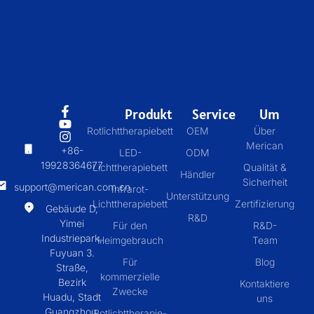
Produkt
Service
Um
Rotlichttherapiebett
OEM
Über
Merican
+86-
LED-
ODM
19928364677
Lichttherapiebett
Qualität &
Händler
Sicherheit
support@merican.com.cn
Infrarot-
Unterstützung
Lichttherapiebett
Zertifizierung
Gebäude D,
R&D
Yimei
Für den
R&D-
Industriepark,
Heimgebrauch
Team
Fuyuan 3.
Für
Blog
Straße,
kommerzielle
Bezirk
Kontaktiere
Zwecke
Huadu, Stadt
uns
Guangzhou,
Rotlichttherapie-