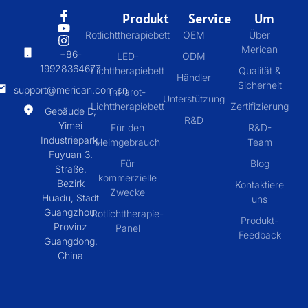
Produkt
Service
Um
Rotlichttherapiebett
OEM
Über
Merican
+86-
LED-
ODM
19928364677
Lichttherapiebett
Qualität &
Händler
Sicherheit
support@merican.com.cn
Infrarot-
Unterstützung
Lichttherapiebett
Zertifizierung
Gebäude D,
R&D
Yimei
Für den
R&D-
Industriepark,
Heimgebrauch
Team
Fuyuan 3.
Für
Blog
Straße,
kommerzielle
Bezirk
Kontaktiere
Zwecke
Huadu, Stadt
uns
Guangzhou,
Rotlichttherapie-
Produkt-
Provinz
Panel
Feedback
Guangdong,
China