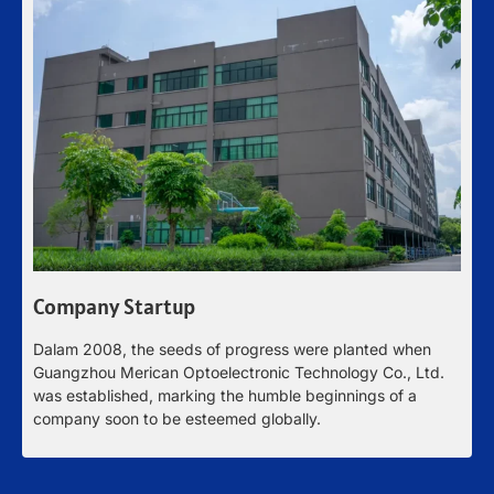
B
Company Startup
F
Dalam 2008,
the seeds of progress were planted when
i
Guangzhou Merican Optoelectronic Technology Co.
, Ltd.
M
was established
,
marking the humble beginnings of a
w
company soon to be esteemed globally
.
c
2
l