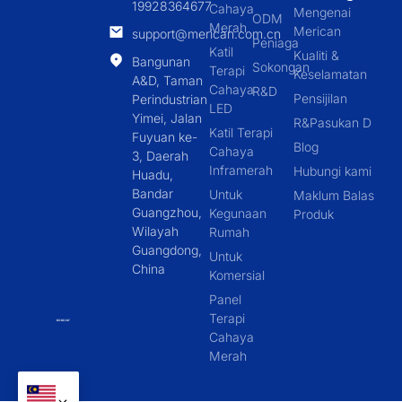
19928364677
Cahaya
Mengenai
ODM
Merah
Merican
support@merican.com.cn
Peniaga
Katil
Kualiti &
Bangunan
Sokongan
Terapi
Keselamatan
A&D, Taman
Cahaya
R&D
Pensijilan
Perindustrian
LED
Yimei, Jalan
R&Pasukan D
Katil Terapi
Fuyuan ke-
Blog
Cahaya
3, Daerah
Inframerah
Hubungi kami
Huadu,
Bandar
Untuk
Maklum Balas
Guangzhou,
Kegunaan
Produk
Wilayah
Rumah
Guangdong,
Untuk
China
Komersial
Panel
Terapi
Cahaya
Merah