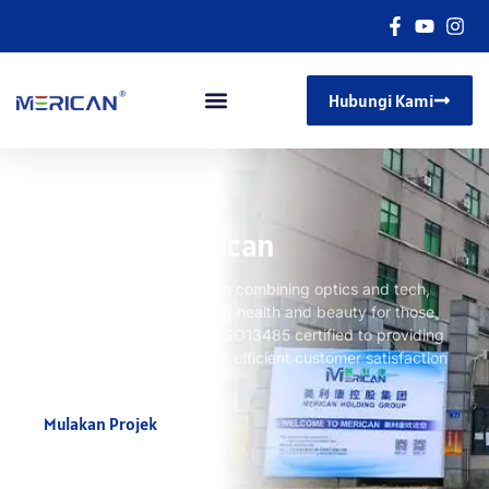
Hubungi Kami
Mengenai Merican
With years of development in combining optics and tech
,
Merican is dedicated to bring health and beauty for those
who in need
. ISO 9001
and ISO13485 certified to providing
high-quality products and an efficient customer satisfaction
process
.
Mulakan Projek