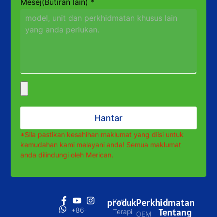
Mesej(Butiran lain)
*
Hantar
*Sila pastikan kesahihan maklumat yang diisi untuk
kemudahan kami melayani anda! Semua maklumat
anda dilindungi oleh Merican.
produk
Perkhidmatan
Katil
+86-
Tentang
Terapi
OEM