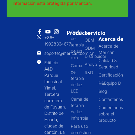
información está protegida por Merican.
Producto
Servicio
Cama
+86-
Acerca de
de
OEM
19928364677
terapia
Acerca de
ODM
de luz
Mérican
soporte@merican.com.cn
Distribuidor
roja
Calidad &
Edificio
Apoyo
Cama
Seguridad
A&D,
de
R&D
Certificación
Parque
terapia
Industrial
R&Equipo D
de luz
Yimei,
LED
Blog
Tercera
Cama de
Contáctenos
carretera
terapia
de Fuyuan,
Comentarios
de luz
Distrito de
sobre el
infrarroja
Huadu,
producto
ciudad de
Para uso
cantón, La
doméstico