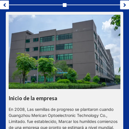
E
Inicio de la empresa
D
En 2008, Las semillas de progreso se plantaron cuando
c
Guangzhou Merican Optoelectronic Technology Co.,
g
Limitado. fue establecido, Marcar los humildes comienzos
c
de una empresa que pronto se estimará a nivel mundial.