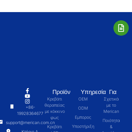
Προϊόν
Υπηρεσία
Για
Κρεβάτι
OEM
Σχετικά
θεραπείας
με το
+86-
ODM
με κόκκινο
Merican
19928364677
Εμπορος
φως
Ποιότητα
support@merican.com.cn
Υποστήριξη
Κρεβάτι
&
Κτήριο Δ,