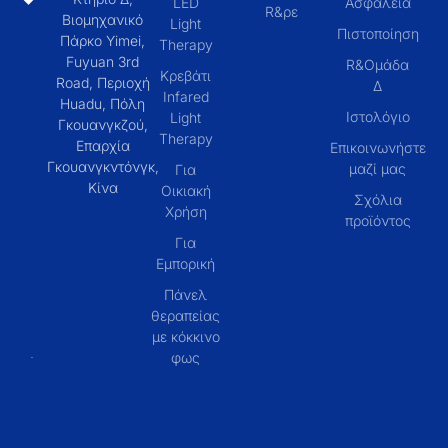
LED
Ασφάλεια
R&ρε
Βιομηχανικό
Light
Πιστοποίηση
Πάρκο Yimei,
Therapy
Fuyuan 3rd
R&Ομάδα
Κρεβάτι
Road, Περιοχή
Δ
Infared
Huadu, Πόλη
Ιστολόγιο
Light
Γκουανγκζού,
Therapy
Επαρχία
Επικοινωνήστε
Γκουανγκντόνγκ,
μαζί μας
Για
Κίνα
Οικιακή
Σχόλια
Χρήση
προϊόντος
Για
Εμπορική
Πάνελ
θεραπείας
με κόκκινο
φως