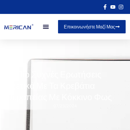
Επικοινωνήστε Μαζί Μας
Οι Πιο Συχνές Ερωτήσεις
Σχετικά Με Τα Κρεβάτια
Θεραπείας Με Κόκκινο Φως
07/23/2024