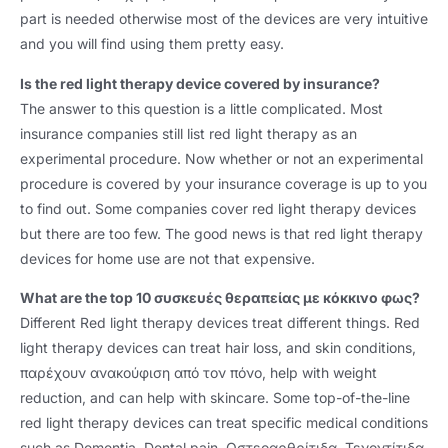
part is needed otherwise most of the devices are very intuitive
and you will find using them pretty easy
.
Is the red light therapy device covered by insurance
?
The answer to this question is a little complicated
.
Most
insurance companies still list red light therapy as an
experimental procedure
.
Now whether or not an experimental
procedure is covered by your insurance coverage is up to you
to find out
.
Some companies cover red light therapy devices
but there are too few
.
The good news is that red light therapy
devices for home use are not that expensive
.
What are the top
10 συσκευές θεραπείας με κόκκινο φως?
Different Red light therapy devices treat different things
.
Red
light therapy devices can treat hair loss
,
and skin conditions
,
παρέχουν ανακούφιση από τον πόνο,
help with weight
reduction
,
and can help with skincare
.
Some top-of-the-line
red light therapy devices can treat specific medical conditions
such as Dementia
,
Dental pain
, Οστεοαρθρίτιδα, Τενοντίτιδα,