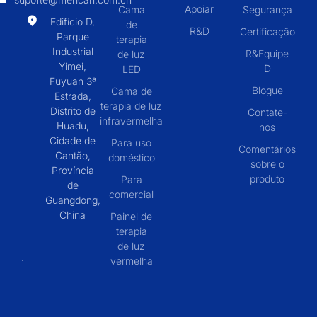
Apoiar
Cama
Segurança
Edifício D,
de
R&D
Certificação
Parque
terapia
Industrial
R&Equipe
de luz
Yimei,
D
LED
Fuyuan 3ª
Blogue
Cama de
Estrada,
terapia de luz
Distrito de
Contate-
infravermelha
Huadu,
nos
Cidade de
Para uso
Comentários
Cantão,
doméstico
sobre o
Província
produto
Para
de
comercial
Guangdong,
China
Painel de
terapia
de luz
vermelha