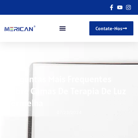
Contate-Nos
Perguntas Mais Frequentes
Sobre Camas De Terapia De Luz
Vermelha
07/23/2024