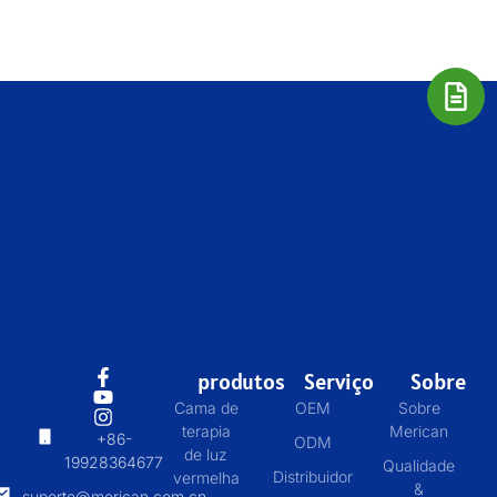
produtos
Serviço
Sobre
Cama de
OEM
Sobre
terapia
Merican
+86-
ODM
de luz
19928364677
Qualidade
Distribuidor
vermelha
&
suporte@merican.com.cn