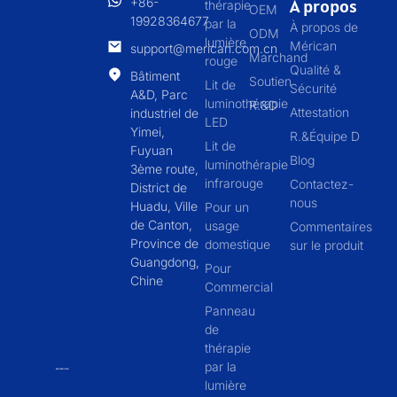
+86-
À propos
thérapie
OEM
19928364677
par la
À propos de
ODM
lumière
Mérican
support@merican.com.cn
Marchand
rouge
Qualité &
Bâtiment
Soutien
Lit de
Sécurité
A&D, Parc
luminothérapie
R.&D
Attestation
industriel de
LED
Yimei,
R.&Équipe D
Lit de
Fuyuan
Blog
luminothérapie
3ème route,
infrarouge
Contactez-
District de
nous
Huadu, Ville
Pour un
de Canton,
usage
Commentaires
Province de
domestique
sur le produit
Guangdong,
Pour
Chine
Commercial
Panneau
de
thérapie
par la
lumière