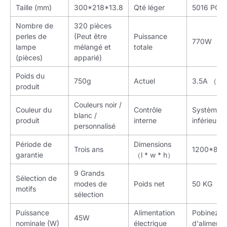
Taille (mm)
300*218*13.8
Qté léger
5016 PCS
Nombre de
320 pièces
perles de
(Peut être
Puissance
770W
lampe
mélangé et
totale
(pièces)
apparié)
Poids du
750g
Actuel
3.5A （2
produit
Couleurs noir /
Couleur du
Contrôle
Système d
blanc /
produit
interne
inférieur
personnalisé
Période de
Dimensions
Trois ans
1200*84
garantie
（l * w * h）
9 Grands
Sélection de
modes de
Poids net
50 KG
motifs
sélection
Puissance
Alimentation
Pobinez l
45W
nominale (W)
électrique
d'alimenta