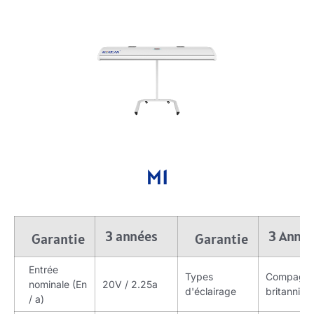
M1
3 années
3 Anné
Garantie
Garantie
Entrée
Types
Compagni
nominale (En
20V / 2.25a
d'éclairage
britanniqu
/ a)