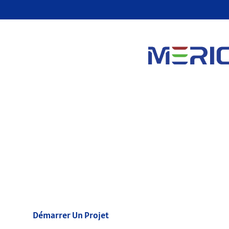
Attestation
Découvrez le lit de thérapie rouge de Merican, un produit inn
certifications faisant autorité, Rapports de test rigoureux, b
distinguées, Assurer un chemin amélioré vers le bien-être pour 
Démarrer Un Projet