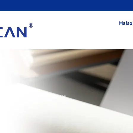
Maiso
ovant soutenu par des
revets précieux, et des récompenses
vos clients.