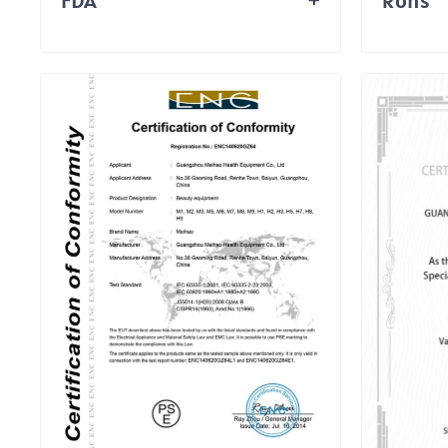
FDA
Rohs