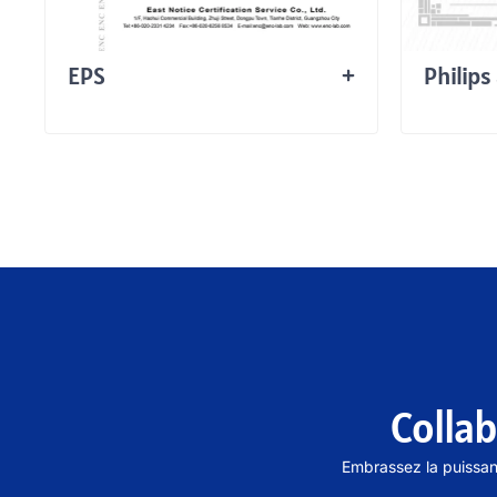
EPS
Philips
Colla
Embrassez la puissan