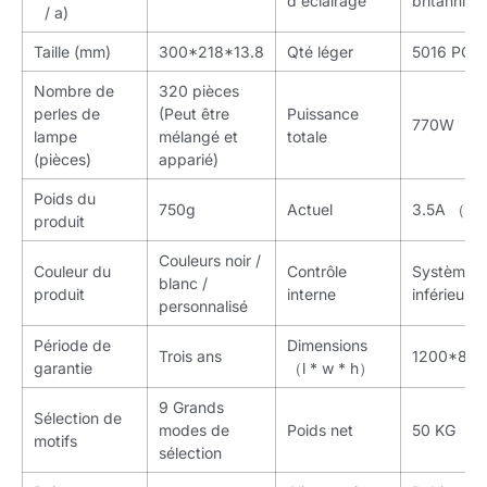
d'éclairage
britanniqu
/ a)
Taille (mm)
300*218*13.8
Qté léger
5016 PCS
Nombre de
320 pièces
perles de
(Peut être
Puissance
770W
lampe
mélangé et
totale
(pièces)
apparié)
Poids du
750g
Actuel
3.5A （2
produit
Couleurs noir /
Couleur du
Contrôle
Système d
blanc /
produit
interne
inférieur
personnalisé
Période de
Dimensions
Trois ans
1200*84
garantie
（l * w * h）
9 Grands
Sélection de
modes de
Poids net
50 KG
motifs
sélection