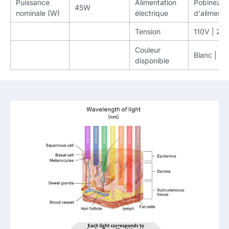
Puissance
Alimentation
Pobinez l
45W
nominale (W)
électrique
d'alimenta
Tension
110V | 22
Couleur
Blanc | No
disponible