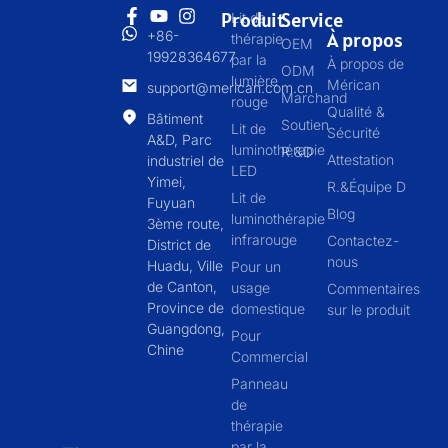
Produit
Service
Lit de
+86-
À propos
thérapie
OEM
19928364677
par la
À propos de
ODM
lumière
Mérican
support@merican.com.cn
Marchand
rouge
Qualité &
Bâtiment
Soutien
Lit de
Sécurité
A&D, Parc
luminothérapie
R.&D
Attestation
industriel de
LED
Yimei,
R.&Équipe D
Lit de
Fuyuan
Blog
luminothérapie
3ème route,
infrarouge
Contactez-
District de
nous
Huadu, Ville
Pour un
de Canton,
usage
Commentaires
Province de
domestique
sur le produit
Guangdong,
Pour
Chine
Commercial
Panneau
de
thérapie
par la