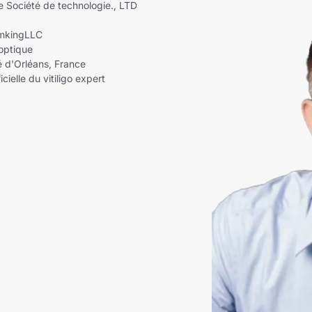
Société de technologie., LTD
amkingLLC
 optique
é d'Orléans, France
cielle du vitiligo expert