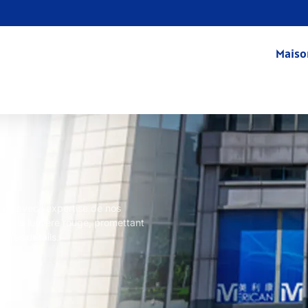
Maiso
que avec l'expertise de nos
par la lumière rouge, promettant
ndres détails.