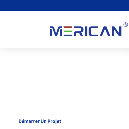
R.&Équipe D
Combiner l'éclat du design, ingénieurs en structure et photoni
ingénieurs PE, Merican vous propose le lit avancé de thérapie 
des performances et une fiabilité exceptionnelles dans les moi
Démarrer Un Projet