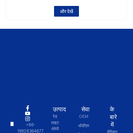
और देखें
उत्पाद
सेवा
के
बारे
रेड
OEM
लाइट
में
+86-
ओडीएम
थेरेपी
19928364677
मेरिकन