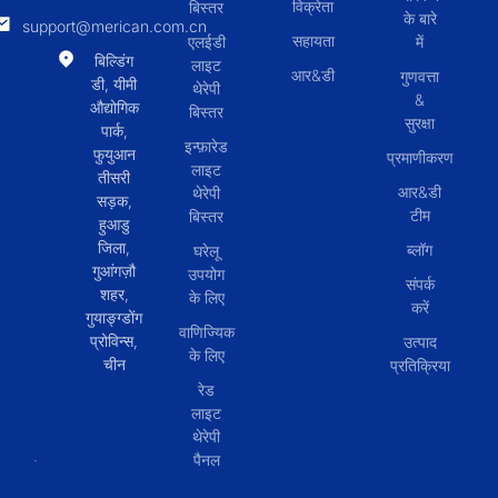
विक्रेता
बिस्तर
के बारे
support@merican.com.cn
सहायता
एलईडी
में
बिल्डिंग
लाइट
आर&डी
गुणवत्ता
डी, यीमी
थेरेपी
&
औद्योगिक
बिस्तर
सुरक्षा
पार्क,
इन्फ़ारेड
फुयुआन
प्रमाणीकरण
लाइट
तीसरी
आर&डी
थेरेपी
सड़क,
टीम
बिस्तर
हुआडु
जिला,
ब्लॉग
घरेलू
गुआंगज़ौ
उपयोग
संपर्क
शहर,
के लिए
करें
गुयाङ्ग्डोंग
वाणिज्यिक
प्रोविन्स,
उत्पाद
के लिए
चीन
प्रतिक्रिया
रेड
लाइट
थेरेपी
पैनल