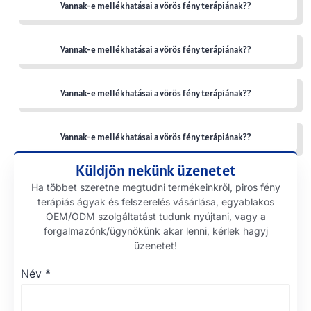
Vannak-e mellékhatásai a vörös fény terápiának??
Vannak-e mellékhatásai a vörös fény terápiának??
Vannak-e mellékhatásai a vörös fény terápiának??
Vannak-e mellékhatásai a vörös fény terápiának??
Küldjön nekünk üzenetet
Ha többet szeretne megtudni termékeinkről, piros fény
terápiás ágyak és felszerelés vásárlása, egyablakos
OEM/ODM szolgáltatást tudunk nyújtani, vagy a
forgalmazónk/ügynökünk akar lenni, kérlek hagyj
üzenetet!
Név
*