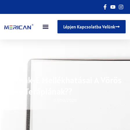
Lépjen Kapcsolatba Velünk
Vannak-E Mellékhatásai A Vörös
Fény Terápiának??
07/09/2026