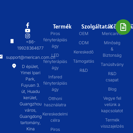
Termék
Szolgáltatás
Körülbelü
Piros
OEM
Mericanról
fényterápiás
+86-
ODM
Minőség
ágy
19928364677
&
Kereskedő
LED
Biztonság
support@merican.com.cn
Támogatás
fényterápiás
Tanúsítvány
D épület,
ágy
R&D
Yimei Ipari
R&D
Infared
Park,
csapat
fényterápiás
Fuyuan 3.
Blog
ágy
út, Huadu
kerület,
Vegye fel
Otthoni
Guangzhou
velünk a
használatra
város,
kapcsolatot
Kereskedelmi
Guangdong
Termék
célra
tartomány,
visszajelzés
Kína
Piros