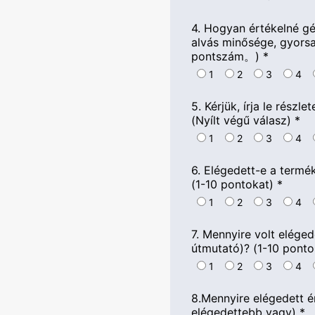
4. Hogyan értékelné gép
alvás minősége, gyorsa
pontszám。)
*
1
2
3
4
5. Kérjük, írja le rész
(Nyílt végű válasz)
*
1
2
3
4
6. Elégedett-e a termé
(1-10 pontokat)
*
1
2
3
4
7. Mennyire volt elégede
útmutató)? (1-10 ponto
1
2
3
4
8.Mennyire elégedett é
elégedettebb vagy)
*