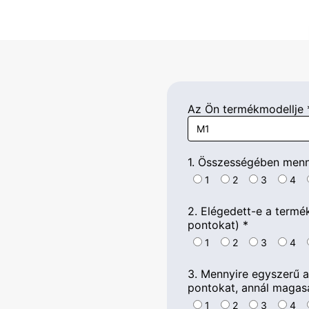
Az Ön termékmodellje
1. Összességében menny
1
2
3
4
2. Elégedett-e a termék
pontokat)
*
1
2
3
4
3. Mennyire egyszerű a 
pontokat, annál magas
1
2
3
4