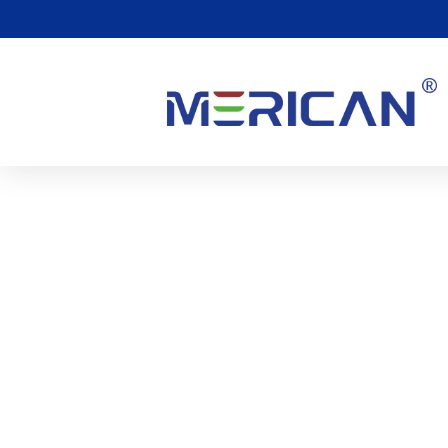
Piros fényterápiás ágy f
elégedettségi felmérés
Köszönjük, hogy megvásárolta és használta Red Light terápiá
számunkra termékeink és szolgáltatásaink fejlesztése során. 
vesz igénybe.