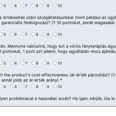
5
6
7
8
9
10
 értékesítés utáni szolgáltatásunkkal (mint például az ügyf
és garanciális feldolgozás)? (1-10 pontokat, annál magasab
5
6
7
8
9
10
ján, Mennyire valószínű, hogy ezt a vörös fényterápiás ágya
pontokat, 1 pont azt jelenti, hogy egyáltalán nincs ajánlás, 
5
6
7
8
9
10
th the product's cost-effectiveness
(ár-érték párosítás)? (1
annál jobb az ár-érték arány)
*
5
6
7
8
9
10
lyen problémával a használat során? Ha igen, kérjük, írja le 