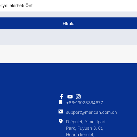
Elküld
+86-19928364677
support@merican.com.cn
D épület, Yimei Ipari
Park, Fuyuan 3. út,
Huadu kerület,