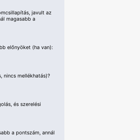
csillapítás, javult az
nnál magasabb a
őbb előnyöket (ha van):
, nincs mellékhatás)?
olás, és szerelési
asabb a pontszám, annál