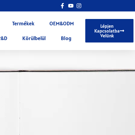
Termékek
OEM&ODM
Lépjen
Kapcsolatba
Velünk
R&D
Körülbelül
Blog