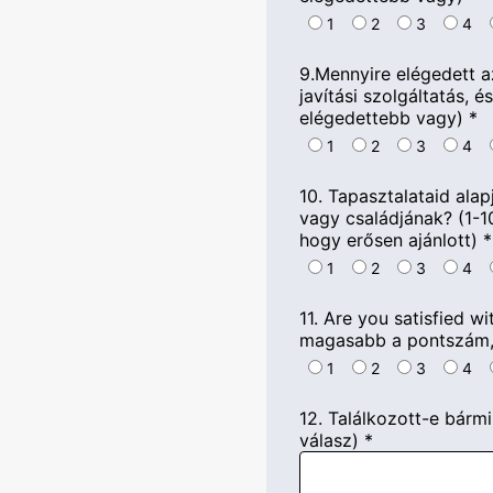
1
2
3
4
9.Mennyire elégedett az
javítási szolgáltatás, 
elégedettebb vagy)
*
1
2
3
4
10. Tapasztalataid alap
vagy családjának? (1-10 
hogy erősen ajánlott)
*
1
2
3
4
11.
Are you satisfied wi
magasabb a pontszám, 
1
2
3
4
12. Találkozott-e bármi
válasz)
*