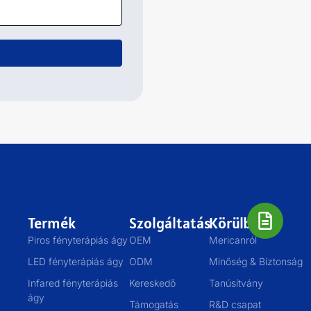
Termék
Szolgáltatás
Körülbelül
Piros fényterápiás ágy
OEM
Mericanról
LED fényterápiás ágy
ODM
Minőség & Biztonság
Infared fényterápiás
Kereskedő
Tanúsítvány
ágy
Támogatás
R&D csapat