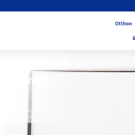
Otthon
elhasználói
s ágyunkat! Visszajelzése nagyon fontos
Ez a kérdőív anonim, és csak néhány percet