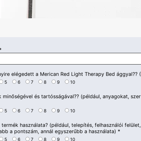
*
ire elégedett a Merican Red Light Therapy Bed ággyal?? (
5
6
7
8
9
10
 minőségével és tartósságával?? (például, anyagokat, szerke
5
6
7
8
9
10
termék használata? (például, telepítés, felhasználói felület,
abb a pontszám, annál egyszerűbb a használata)
*
5
6
7
8
9
10