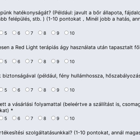
ünk hatékonyságát? (Például: javult a bőr állapota, fájdalom
bb felépülés, stb. ) (1-10 pontokat，Minél jobb a hatás, a
5
6
7
8
9
10
letesen a Red Light terápiás ágy használata után tapasztalt f
5
6
7
8
9
10
k biztonságával (például, fény hullámhossza, hőszabályozás
5
6
7
8
9
10
tt a vásárlási folyamattal (beleértve a szállítást is, csomag
kat)
*
5
6
7
8
9
10
rtékesítési szolgáltatásunkkal? (1-10 pontokat, annál mag