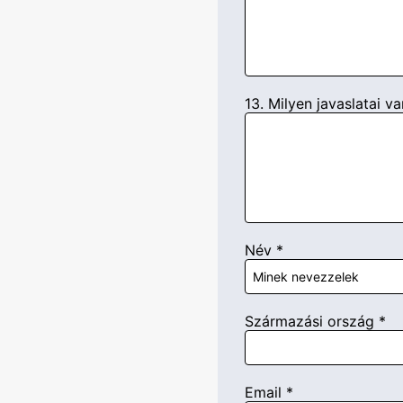
13. Milyen javaslatai v
Név
*
Származási ország
*
Email
*