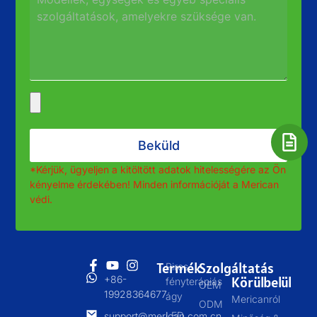
Beküld
*Kérjük, ügyeljen a kitöltött adatok hitelességére az Ön
kényelme érdekében! Minden információját a Merican
védi.
Termék
Szolgáltatás
Piros
+86-
Körülbelül
fényterápiás
OEM
19928364677
ágy
Mericanról
ODM
LED
support@merican.com.cn