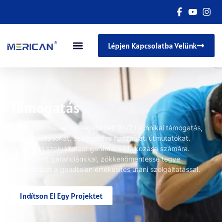
Lépjen Kapcsolatba Velünk
Támogatás
A Merican csúcsminőséget nyújt 24/7 technikai támogatás,
videó utasításokat, és részletes használati útmutatókat,
zavartalan szolgáltatást garantál vállalkozása számára.
Kiterjesztett garanciánkkal, zökkenőmentessé tegye
vállalkozását a gondtalan értékesítés utáni szolgáltatással.
Indítson El Egy Projektet