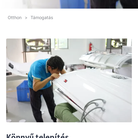
Otthon
>
Támogatás
Könnyű telepítés