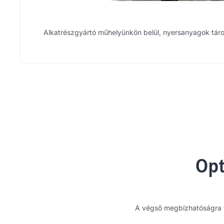
Alkatrészgyártó műhelyünkön belül, nyersanyagok tárol
Opt
A végső megbízhatóságra va