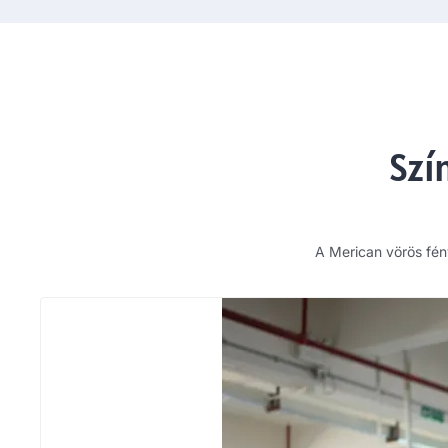
Szí
A Merican vörös fén