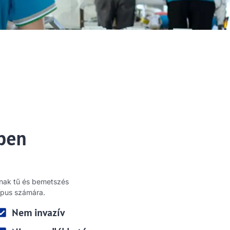
iben
anak tű és bemetszés
típus számára.
Nem invazív