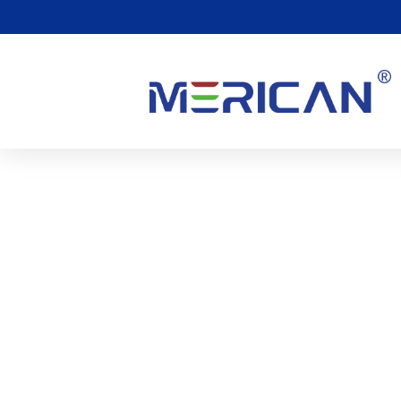
Minőség & Biztonság
A Merican elkötelezett a kiváló termékek kínálatában. Berend
teszteljük, hogy megbizonyosodjunk arról, hogy megfelelnek 
Termékeink ISO9001 és ISO13485 minőségirányítási rendszer t
tanúsítványok azt mutatják, hogy az American Medical termékf
gyártás, és a szolgáltatási folyamatok megfelelnek a fejlett 
jelenti, hogy biztonságosabb és megbízhatóbb orvosi eszközö
nyújtani ügyfeleink számára világszerte!