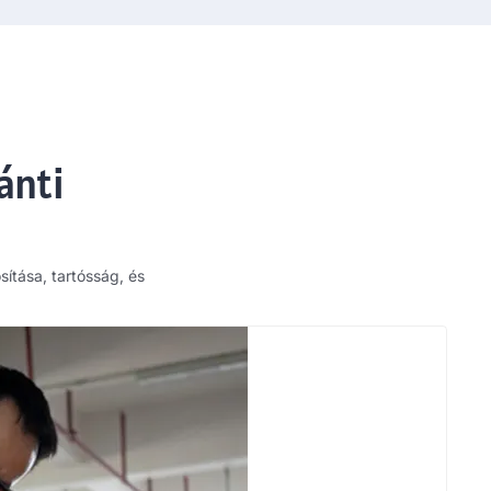
ánti
ítása, tartósság, és