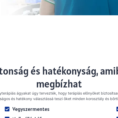
tonság és hatékonyság, am
megbízhat
yterápiás ágyakat úgy tervezték, hogy terápiás előnyöket biztosíts
nságos és hatékony választássá teszi őket minden korosztály és bőr
Vegyszermentes