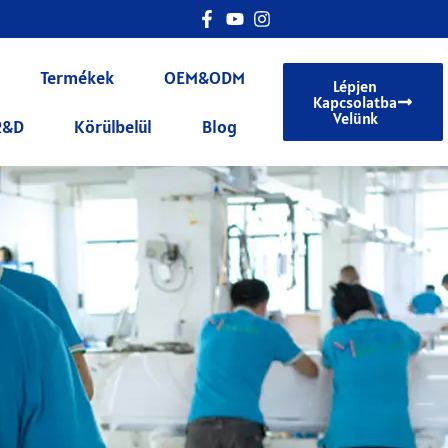
Termékek
OEM&ODM
Lépjen
Kapcsolatba
Velünk
R&D
Körülbelül
Blog