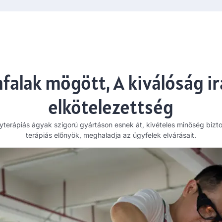
nfalak mögött, A kiválóság ir
elkötelezettség
yterápiás ágyak szigorú gyártáson esnek át, kivételes minőség biztos
terápiás előnyök, meghaladja az ügyfelek elvárásait.