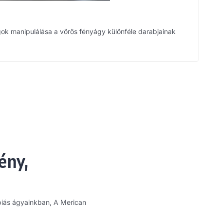
gok manipulálása a vörös fényágy különféle darabjainak
ény,
ápiás ágyainkban, A Merican