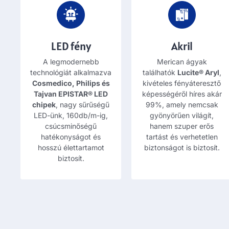
LED fény
Akril
A legmodernebb
Merican ágyak
technológiát alkalmazva
találhatók
Lucite® Aryl
,
Cosmedico, Philips és
kivételes fényáteresztő
Tajvan EPISTAR® LED
képességéről híres akár
chipek
, nagy sűrűségű
99%, amely nemcsak
LED-ünk, 160db/m-ig,
gyönyörűen világít,
csúcsminőségű
hanem szuper erős
hatékonyságot és
tartást és verhetetlen
hosszú élettartamot
biztonságot is biztosít.
biztosít.