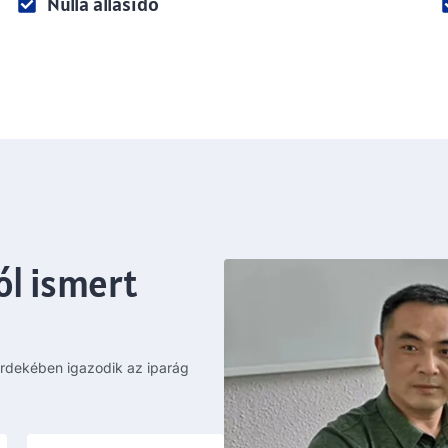
Nulla állásidő
ól ismert
érdekében igazodik az iparág