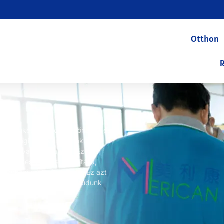
Otthon
ezéseinket sokszor ellenőrizzük és
az iparági szabványoknak.
anúsítványt is kaptak. Ezek a
ejlesztési minőségirányítása,
nemzetközi szabványoknak. Ez azt
ket és szolgáltatásokat tudunk