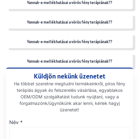
Vannak-e mellékhatásai a vörös fény terápiának??
Vannak-e mellékhatásai a vörös fény terápiának??
Vannak-e mellékhatásai a vörös fény terápiának??
Vannak-e mellékhatásai a vörös fény terápiának??
Küldjön nekünk üzenetet
Ha többet szeretne megtudni termékeinkről, piros fény
terápiás ágyak és felszerelés vásárlása, egyablakos
OEM/ODM szolgáltatást tudunk nyújtani, vagy a
forgalmazónk/ügynökünk akar lenni, kérlek hagyj
üzenetet!
Név
*