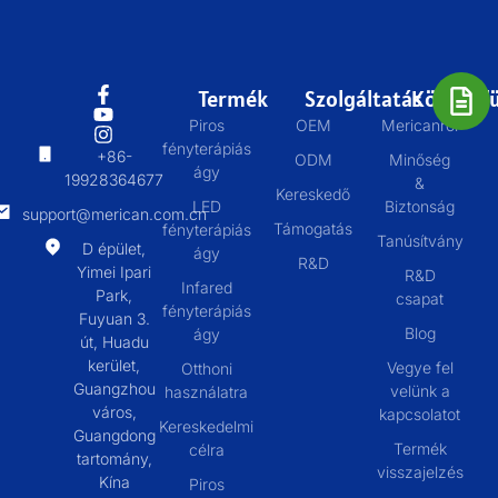
Termék
Szolgáltatás
Körülbelü
Piros
OEM
Mericanról
fényterápiás
+86-
ODM
Minőség
ágy
19928364677
&
Kereskedő
LED
Biztonság
support@merican.com.cn
Támogatás
fényterápiás
Tanúsítvány
D épület,
ágy
R&D
Yimei Ipari
R&D
Infared
Park,
csapat
fényterápiás
Fuyuan 3.
Blog
ágy
út, Huadu
kerület,
Vegye fel
Otthoni
Guangzhou
velünk a
használatra
város,
kapcsolatot
Kereskedelmi
Guangdong
Termék
célra
tartomány,
visszajelzés
Kína
Piros