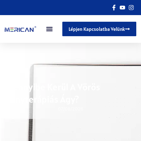
Lépjen Kapcsolatba Velünk
Mennyibe Kerül A Vörös
Fényterápiás Ágy?
07/08/2026