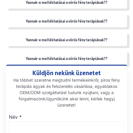
Vannak-e mellékhatásai a vörös fény terápiának??
Vannak-e mellékhatásai a vörös fény terápiának??
Vannak-e mellékhatásai a vörös fény terápiának??
Vannak-e mellékhatásai a vörös fény terápiának??
Küldjön nekünk üzenetet
Ha többet szeretne megtudni termékeinkről, piros fény
terápiás ágyak és felszerelés vásárlása, egyablakos
OEM/ODM szolgáltatást tudunk nyújtani, vagy a
forgalmazónk/ügynökünk akar lenni, kérlek hagyj
üzenetet!
Név
*