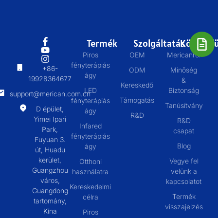
Termék
Szolgáltatás
Körülbelü
Piros
OEM
Mericanról
fényterápiás
+86-
ODM
Minőség
ágy
19928364677
&
Kereskedő
LED
Biztonság
support@merican.com.cn
Támogatás
fényterápiás
Tanúsítvány
D épület,
ágy
R&D
Yimei Ipari
R&D
Infared
Park,
csapat
fényterápiás
Fuyuan 3.
Blog
ágy
út, Huadu
kerület,
Vegye fel
Otthoni
Guangzhou
velünk a
használatra
város,
kapcsolatot
Kereskedelmi
Guangdong
Termék
célra
tartomány,
visszajelzés
Kína
Piros