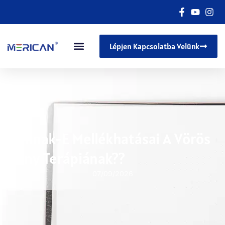
Lépjen Kapcsolatba Velünk
Vannak-E Mellékhatásai A Vörös
Fény Terápiának??
07/09/2026