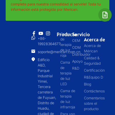
complete para nuestra comodidad al servirle! Toda tu
información está protegida por Merican.
Producto
Servicio
Cama
+86-
Acerca de
de
OEM
19928364677
terapia
Acerca de
ODM
de luz
Mérican
soporte@merican.com.cn
Distribuidor
roja
Calidad &
Edificio
Apoyo
Cama
Seguridad
A&D,
de
R&D
Certificación
Parque
terapia
Industrial
R&Equipo D
de luz
Yimei,
LED
Blog
Tercera
Cama de
Contáctenos
carretera
terapia
de Fuyuan,
Comentarios
de luz
Distrito de
sobre el
infrarroja
Huadu,
producto
ciudad de
Para uso