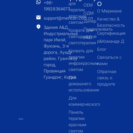
+86-
О
для
OEM
19928364677
терапии
О Мерикане
ОДМ
красным
support@merican.com.cn
Качество &
Дилер
светом
Безопасность
Здание А&Д,
Поддерживать
Кровать для
Сертификация
Индустриальный
светодиодной
р&Д
парк Имэй,
р&Команда Д
светотерапии
Фуюань, 3-я
Блог
Кровать для
дорога, Хуаду
терапии
Связаться с
район, Гуанчжоу
инфракрасным
нами
город,
светом
Провинция
Обратная
Гуандонг, Китай
Для
связь о
домашнего
продукте
использования
Для
коммерческого
Панель
терапии
красным
светом