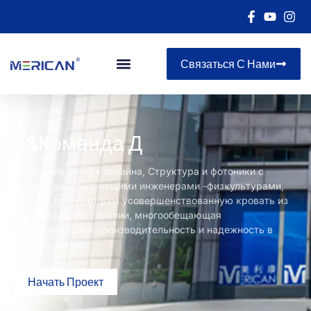
Связаться С Нами
р&Команда Д
Сочетание блеска дизайна, Структура и фотоники с
опытом работы с нашими инженерами -физкультурами,
Merican приносит вам усовершенствованную кровать из
красного света терапии, многообещающая
исключительная производительность и надежность в
каждой детали.
Начать Проект