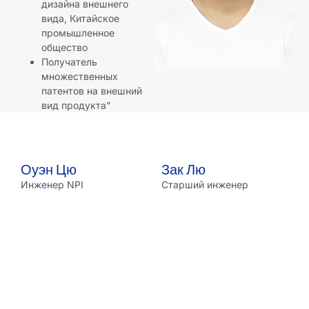
дизайна внешнего
вида, Китайское
промышленное
общество
Получатель
множественных
патентов на внешний
вид продукта”
Оуэн Цю
Зак Лю
Инженер NPI
Старший инженер