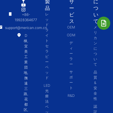
製
サ
に
品
ー
つ
ビ
い
レ
+86-
ッ
19928364677
ス
て
ド
OEM
メ
support@merican.com.cn
ラ
リ
ODM
イ
D
カ
ト
棟,
デ
ン
セ
宜
ィ
に
ラ
美
ー
つ
ピ
工
ラ
い
ー
業
ー
て
ベ
団
サ
品
ッ
地,
ポ
質
ド
撫
ー
&
遠
LED
ト
安
三
光
全
路,
R&D
療
性
花
法
都
認
ベ
区,
証
ッ