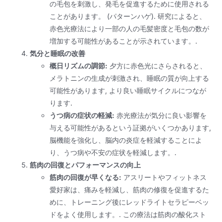
の毛包を刺激し、発毛を促進するために使用される
ことがあります。 (パターンハゲ). 研究によると、
赤色光療法により一部の人の毛髪密度と毛包の数が
増加する可能性があることが示されています。.
気分と睡眠の改善
概日リズムの調節:
夕方に赤色光にさらされると、
メラトニンの生成が刺激され、睡眠の質が向上する
可能性があります, より良い睡眠サイクルにつなが
ります.
うつ病の症状の軽減:
赤光療法が気分に良い影響を
与える可能性があるという証拠がいくつかあります,
脳機能を強化し、脳内の炎症を軽減することによ
り、うつ病や不安の症状を軽減します。.
筋肉の回復とパフォーマンスの向上
筋肉の回復が早くなる:
アスリートやフィットネス
愛好家は、痛みを軽減し、筋肉の修復を促進するた
めに、トレーニング後にレッドライトセラピーベッ
ドをよく使用します。. この療法は筋肉の酸化スト