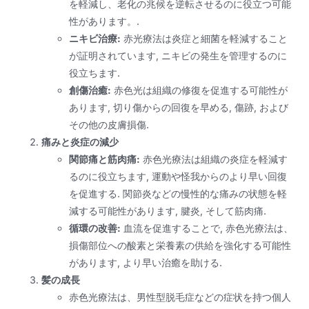
を軽減し、老化の兆候を逆転させるのに役立つ可能
性があります。.
ニキビ治療:
赤光療法は炎症と細菌を軽減すること
が証明されています, ニキビの発生を管理するのに
役立ちます.
創傷治癒:
赤色光は組織の修復を促進する可能性が
あります, 切り傷からの回復を早める, 傷跡, および
その他の皮膚損傷.
痛みと炎症の減少
関節痛と筋肉痛:
赤色光療法は組織の炎症を軽減す
るのに役立ちます, 運動や怪我からのより早い回復
を促進する. 関節炎などの慢性的な痛みの状態を軽
減する可能性があります, 腱炎, そして筋肉痛.
循環の改善:
血流を促進することで, 赤色光療法は、
損傷部位への酸素と栄養素の供給を強化する可能性
があります, より早い治癒を助ける.
髪の成長
赤色光療法は、男性型脱毛症などの症状を持つ個人