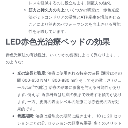
レスを軽減するのに役立ちます, 回復力の強化.
筋力と持久力の向上:
いくつかの研究は、赤色光療
法がミトコンドリアの活性とATP産生を増加させる
ことにより筋肉のパフォーマンスを向上させる可能
性を示唆しています.
LED赤色光治療ベッドの効果
赤色光療法の有効性は、いくつかの要因によって異なります。,
のような:
光の波長と強度
: 治療に使用される特定の波長 (通常はその
間 600-650 NMと 800-880 nm) そしてその激しさ (ジュ
ール/cm²で測定) 治療の結果に影響を与える可能性があり
ます. 例えば, 近赤外線は組織の奥まで浸透する傾向があり
ます, 一方、皮膚の表面レベルの治療には赤色光の方が効
果的です。.
暴露期間
: 治療は通常次の期間に続きます。 10 に 20 セッ
ションごとの分. セッションの頻度も重要; 多くのメリット