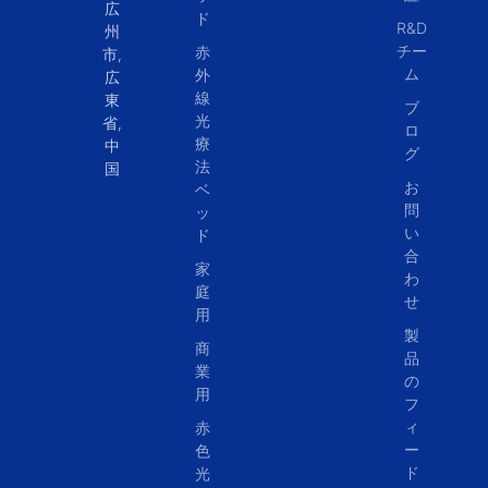
広
ド
R&D
州
チー
赤
市,
ム
外
広
線
東
ブ
光
省,
ロ
療
中
グ
法
国
お
ベ
問
ッ
い
ド
合
家
わ
庭
せ
用
製
商
品
業
の
用
フ
ィ
赤
ー
色
ド
光