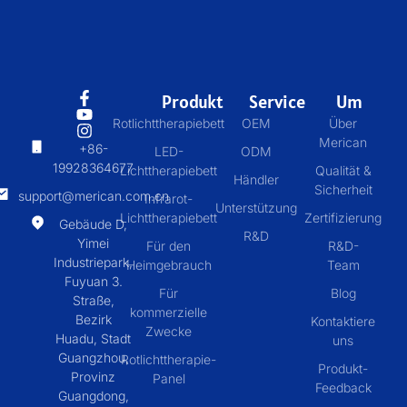
Produkt
Service
Um
Rotlichttherapiebett
OEM
Über
Merican
+86-
LED-
ODM
19928364677
Lichttherapiebett
Qualität &
Händler
Sicherheit
support@merican.com.cn
Infrarot-
Unterstützung
Lichttherapiebett
Zertifizierung
Gebäude D,
R&D
Yimei
Für den
R&D-
Industriepark,
Heimgebrauch
Team
Fuyuan 3.
Für
Blog
Straße,
kommerzielle
Bezirk
Kontaktiere
Zwecke
Huadu, Stadt
uns
Guangzhou,
Rotlichttherapie-
Produkt-
Provinz
Panel
Feedback
Guangdong,