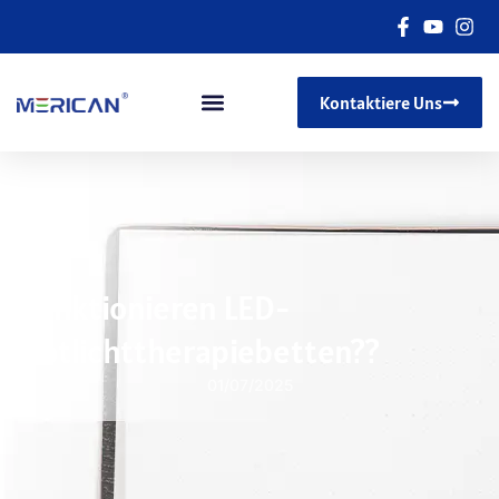
Kontaktiere Uns
Funktionieren LED-
Rotlichttherapiebetten??
01/07/2025