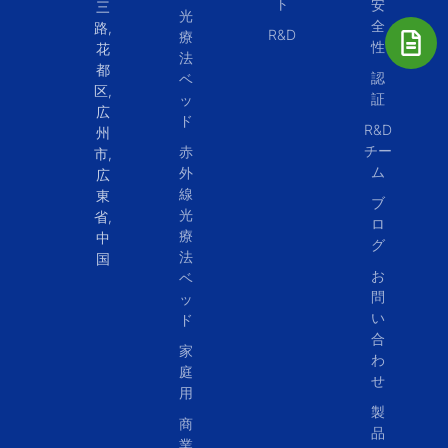
ト
安
三
光
全
路,
R&D
療
性
花
法
都
認
ベ
区,
証
ッ
広
ド
R&D
州
チー
赤
市,
ム
外
広
線
東
ブ
光
省,
ロ
療
中
グ
法
国
お
ベ
問
ッ
い
ド
合
家
わ
庭
せ
用
製
商
品
業