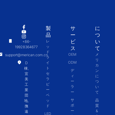
製
サ
に
品
ー
つ
ビ
い
レ
+86-
ッ
19928364677
ス
て
ド
OEM
メ
support@merican.com.cn
ラ
リ
ODM
イ
D
カ
ト
棟,
デ
ン
セ
宜
ィ
に
ラ
美
ー
つ
ピ
工
ラ
い
ー
業
ー
て
ベ
団
サ
品
ッ
地,
ポ
質
ド
撫
ー
&
遠
LED