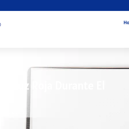
Ho
De Luz Roja Durante El
1/22/2025