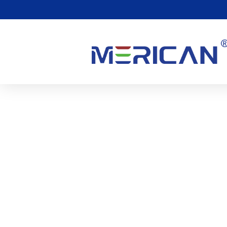
¿Es Seguro Usar Terapia 
Embarazo??
0