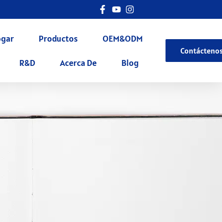
gar
Productos
OEM&ODM
Contácteno
R&D
Acerca De
Blog