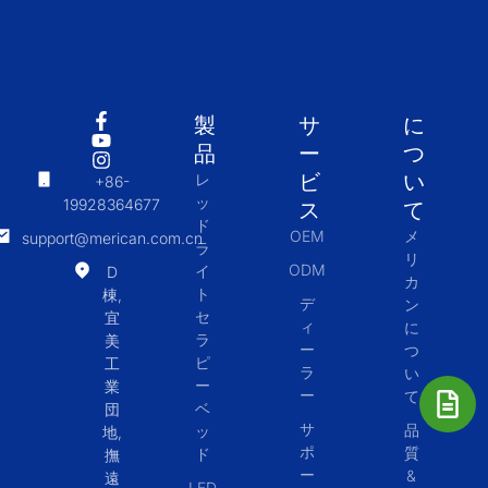
製
サ
に
品
ー
つ
ビ
い
レ
+86-
ッ
19928364677
ス
て
ド
OEM
メ
support@merican.com.cn
ラ
リ
ODM
イ
D
カ
ト
棟,
デ
ン
セ
宜
ィ
に
ラ
美
ー
つ
ピ
工
ラ
い
ー
業
ー
て
ベ
団
サ
品
ッ
地,
ポ
質
ド
撫
ー
&
遠
LED