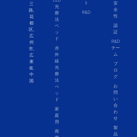
ト
安
三
光
全
路,
R&D
療
性
花
法
都
認
ベ
区,
証
ッ
広
ド
R&D
州
チー
赤
市,
ム
外
広
線
東
ブ
光
省,
ロ
療
中
グ
法
国
お
ベ
問
ッ
い
ド
合
家
わ
庭
せ
用
製
商
品