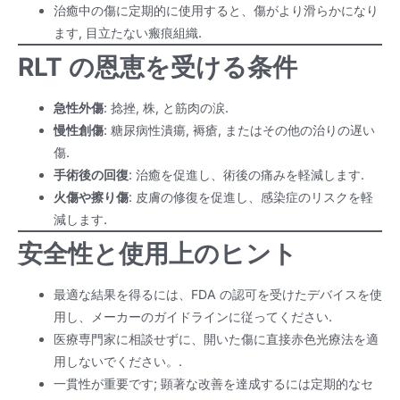
治癒中の傷に定期的に使用すると、傷がより滑らかになり
ます, 目立たない瘢痕組織.
RLT の恩恵を受ける条件
急性外傷
: 捻挫, 株, と筋肉の涙.
慢性創傷
: 糖尿病性潰瘍, 褥瘡, またはその他の治りの遅い
傷.
手術後の回復
: 治癒を促進し、術後の痛みを軽減します.
火傷や擦り傷
: 皮膚の修復を促進し、感染症のリスクを軽
減します.
安全性と使用上のヒント
最適な結果を得るには、FDA の認可を受けたデバイスを使
用し、メーカーのガイドラインに従ってください.
医療専門家に相談せずに、開いた傷に直接赤色光療法を適
用しないでください。.
一貫性が重要です; 顕著な改善を達成するには定期的なセ