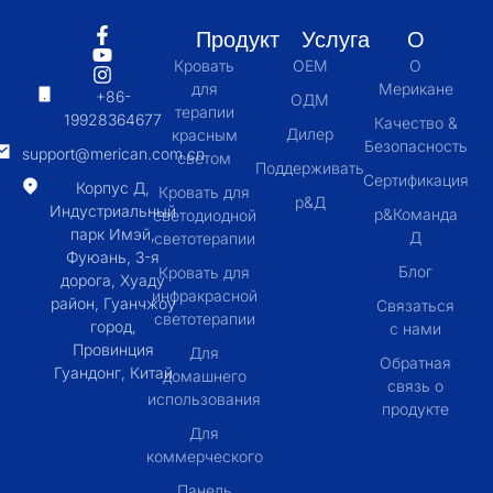
Продукт
Услуга
О
Кровать
OEM
О
для
Мерикане
+86-
ОДМ
терапии
19928364677
Качество &
Дилер
красным
Безопасность
support@merican.com.cn
светом
Поддерживать
Сертификация
Корпус Д,
Кровать для
р&Д
Индустриальный
р&Команда
светодиодной
парк Имэй,
Д
светотерапии
Фуюань, 3-я
Блог
Кровать для
дорога, Хуаду
инфракрасной
район, Гуанчжоу
Связаться
светотерапии
город,
с нами
Провинция
Для
Обратная
Гуандонг, Китай
домашнего
связь о
использования
продукте
Для
коммерческого
Панель