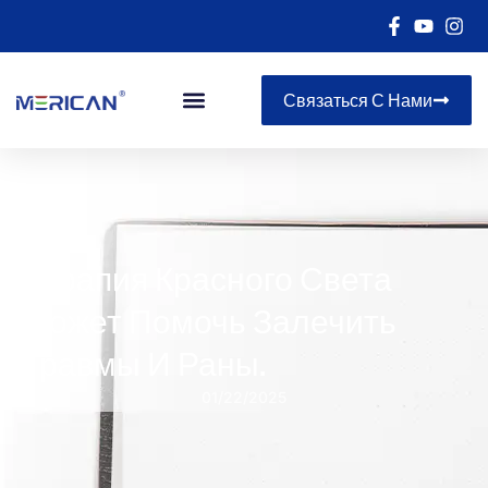
Связаться С Нами
Терапия Красного Света
Может Помочь Залечить
Травмы И Раны.
01/22/2025