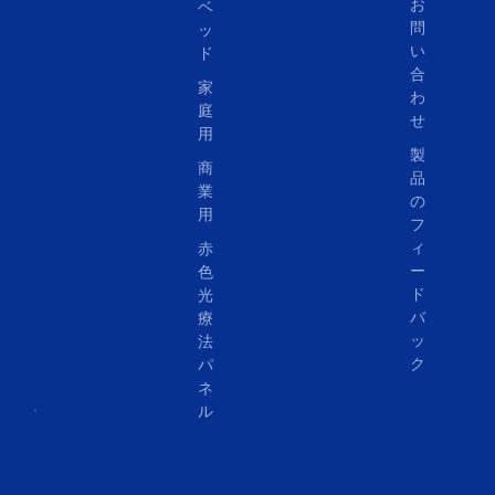
お
ベ
問
ッ
い
ド
合
家
わ
庭
せ
用
製
商
品
業
の
用
フ
ィ
赤
ー
色
ド
光
バ
療
ッ
法
ク
パ
ネ
ル