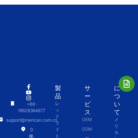
製
サ
に
品
ー
つ
ビ
い
レ
+86-
ッ
19928364677
ス
て
ド
OEM
メ
support@merican.com.cn
ラ
リ
ODM
イ
D
カ
ト
棟,