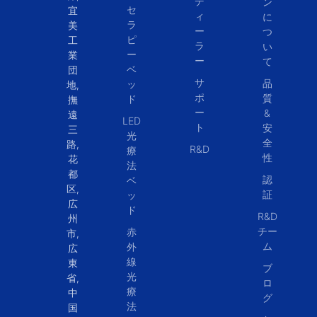
デ
ン
セ
宜
ィ
に
ラ
美
ー
つ
ピ
工
ラ
い
ー
業
ー
て
ベ
団
サ
品
ッ
地,
ポ
質
ド
撫
ー
&
遠
LED
ト
安
三
光
全
路,
R&D
療
性
花
法
都
認
ベ
区,
証
ッ
広
ド
R&D
州
チー
赤
市,
ム
外
広
線
東
ブ
光
省,
ロ
療
中
グ
法
国