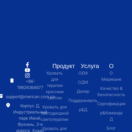
Продукт
Услуга
О
Кровать
OEM
О
для
Мерикане
+86-
ОДМ
терапии
19928364677
Качество &
Дилер
красным
Безопасность
support@merican.com.cn
светом
Поддерживать
Сертификация
Корпус Д,
Кровать для
р&Д
Индустриальный
р&Команда
светодиодной
парк Имэй,
Д
светотерапии
Фуюань, 3-я
Блог
Кровать для
дорога, Хуаду