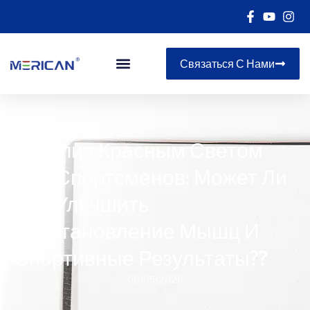
Связаться С Нами
Терапия Красным Светом
Для Спортсменов: Может Ли
Это Улучшить
Восстановление Мышц И
Спортивные Результаты??
06/05/2026