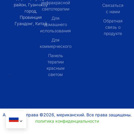
инфракрасной
район, Гуанчжоу
Связаться
светотерапии
город,
с нами
Провинция
Для
Обратная
Гуандонг, Китай
домашнего
связь о
использования
продукте
Для
коммерческого
Панель
терапии
красным
светом
Авторские права ©2026, мериканский. Все права защищены.
политика конфиденциальности