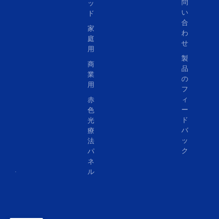
問
ッ
い
ド
合
家
わ
庭
せ
用
製
商
品
業
の
用
フ
ィ
赤
ー
色
ド
光
バ
療
ッ
法
ク
パ
ネ
ル