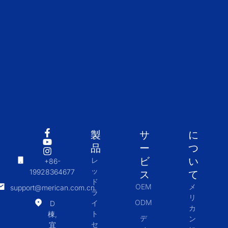
製
サ
に
品
ー
つ
ビ
い
レ
+86-
ッ
19928364677
ス
て
ド
OEM
メ
support@merican.com.cn
ラ
リ
ODM
イ
D
カ
ト
棟,
デ
ン
セ
宜