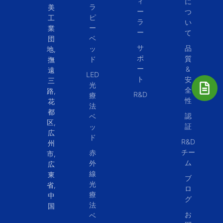
ィ
に
ラ
美
ー
つ
ピ
工
ラ
い
ー
業
ー
て
ベ
団
サ
品
ッ
地,
ポ
質
ド
撫
ー
&
遠
LED
ト
安
三
光
全
路,
R&D
療
性
花
法
都
認
ベ
区,
証
ッ
広
ド
R&D
州
チー
赤
市,
ム
外
広
線
東
ブ
光
省,
ロ
療
中
グ
法
国
お
ベ