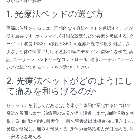
みからの深い解放.
1. 光療法ベッドの選び方
至福の体験をするには、理想的な光療法ベッドを選択することが
最も重要です. カスタマイズ可能な設定などの要素を考慮する, タ
ーゲット波長 (633nm赤色と850nm近赤外線で深度を測定), さ
まざまな体の位置に対応する多用途のデザイン. 信頼性を優先, 認
証, ユーザーフレンドリーなコントロール. 健康ルーチンにシーム
レスに統合できるベッドをお選びください.
2. 光療法ベッドがどのようにし
て痛みを和らげるのか
セッションを楽しんだあとは, 身体が全体的に変化するにつれて
魔法が展開します. 治療用の波長が深く浸透します, 細胞活動を刺
激する. 血流の促進, 酸素化, 一酸化窒素放出は相乗的に働きます,
炎症を軽減し、痛みを軽減する. 身体の自然治癒力が目覚める, 深
い安堵感を与える.