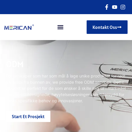
Kontakt Oss
ODM
For selskaper som har som mål å lage unike produkter for rødt
lysterapi fra bunnen av,
we provide free ODM services
. Dette
tilbudet er perfekt for de som ønsker å skille seg ut i markedet
med spesialdesignede, høyytelsesløsninger skreddersydd for
deres spesifikke behov og innovasjoner.
Start Et Prosjekt