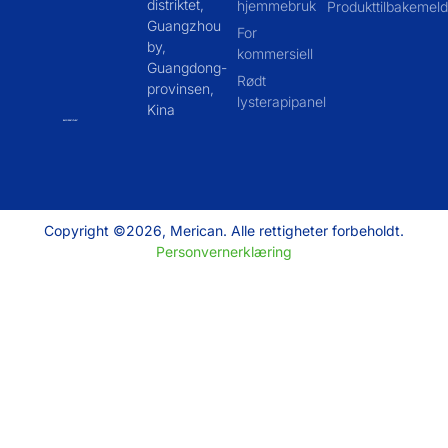
distriktet,
hjemmebruk
Produkttilbakemeld
Guangzhou
For
by,
kommersiell
Guangdong-
Rødt
provinsen,
lysterapipanel
Kina
Copyright ©2026, Merican. Alle rettigheter forbeholdt.
Personvernerklæring