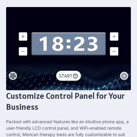
Customize Control Panel for Your
Business
Packed with advanced features like an intuitive phone app
,
a
user-friendly LCD control panel
,
and WiFi-enabled remote
control
,
Merican therapy beds are fully customizable to suit