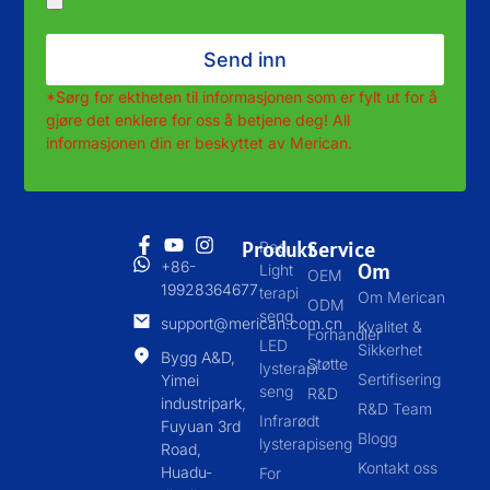
Send inn
*Sørg for ektheten til informasjonen som er fylt ut for å
gjøre det enklere for oss å betjene deg! All
informasjonen din er beskyttet av Merican.
Produkt
Service
Red
+86-
Om
Light
OEM
19928364677
terapi
Om Merican
ODM
seng
support@merican.com.cn
Kvalitet &
Forhandler
LED
Sikkerhet
Bygg A&D,
Støtte
lysterapi
Sertifisering
Yimei
seng
R&D
industripark,
R&D Team
Infrarødt
Fuyuan 3rd
Blogg
lysterapiseng
Road,
Kontakt oss
Huadu-
For