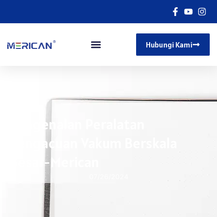
Hubungi Kami
Pengenalan Peralatan
Pengacuan Vakum Berskala
Besar-Merican
07/26/2024