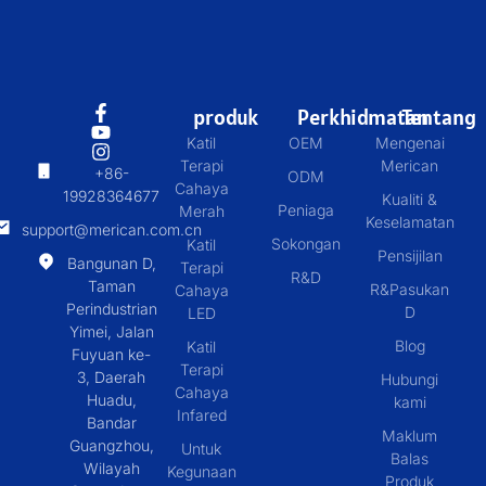
produk
Perkhidmatan
Tentang
Katil
OEM
Mengenai
Terapi
Merican
+86-
ODM
Cahaya
19928364677
Kualiti &
Peniaga
Merah
Keselamatan
support@merican.com.cn
Sokongan
Katil
Pensijilan
Bangunan D,
Terapi
R&D
Taman
R&Pasukan
Cahaya
Perindustrian
D
LED
Yimei, Jalan
Blog
Katil
Fuyuan ke-
Terapi
3, Daerah
Hubungi
Cahaya
Huadu,
kami
Infared
Bandar
Maklum
Guangzhou,
Untuk
Balas
Wilayah
Kegunaan
Produk