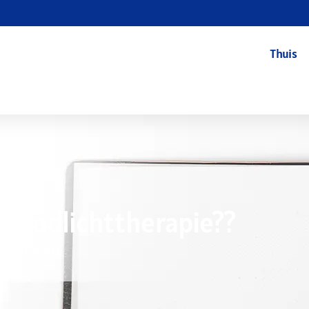
Thuis
n Roodlichttherapie??
7/09/2026