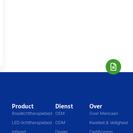
Product
Dienst
Over
Roodlichttherapiebed
OEM
Over Mericaan
LED-lichttherapiebed
ODM
Kwaliteit & Veiligheid
Infared
Dealer
Certificering