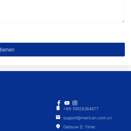
dienen
+86-19928364677
support@merican.com.cn
Gebouw D, Yimei