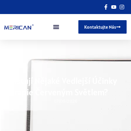
Kontaktujte Nás
Existují Nějaké Vedlejší Účinky
Terapie Červeným Světlem?
07/09/2026