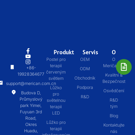
Produkt
Servis
O
Postel pro
OEM
O
terapii
Meričanovi
+86-
ODM
červeným
19928364677
Kvalitní &
Obchodník
světlem
Bezpečnost
support@merican.com.cn
Podpora
Lůžko
Osvědčení
Budova D,
pro
R&D
Průmyslový
R&D
světelnou
park Yimei,
tým
terapii
Fuyuan 3rd
LED
Blog
Road,
Lůžko pro
Okres
Kontaktujte
terapii
Huadu,
nás
infračerveným