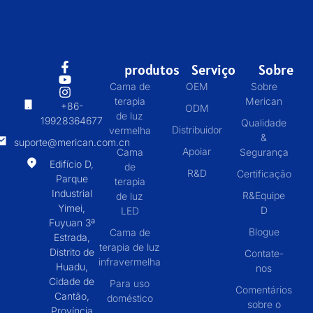
produtos
Serviço
Sobre
Cama de
OEM
Sobre
terapia
Merican
+86-
ODM
de luz
19928364677
Qualidade
Distribuidor
vermelha
&
suporte@merican.com.cn
Apoiar
Cama
Segurança
Edifício D,
de
R&D
Certificação
Parque
terapia
Industrial
R&Equipe
de luz
Yimei,
D
LED
Fuyuan 3ª
Blogue
Cama de
Estrada,
terapia de luz
Distrito de
Contate-
infravermelha
Huadu,
nos
Cidade de
Para uso
Comentários
Cantão,
doméstico
sobre o
Província