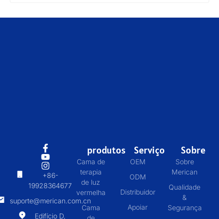
produtos
Serviço
Sobre
Cama de
OEM
Sobre
terapia
Merican
+86-
ODM
de luz
19928364677
Qualidade
Distribuidor
vermelha
&
suporte@merican.com.cn
Apoiar
Cama
Segurança
Edifício D,
de