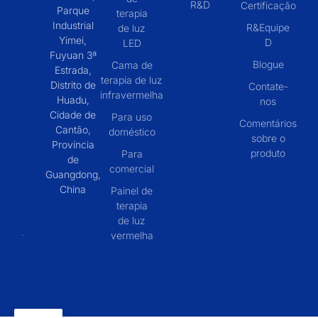
R&D
Certificação
Parque
terapia
Industrial
R&Equipe
de luz
Yimei,
D
LED
Fuyuan 3ª
Blogue
Cama de
Estrada,
terapia de luz
Distrito de
Contate-
infravermelha
Huadu,
nos
Cidade de
Para uso
Comentários
Cantão,
doméstico
sobre o
Província
produto
Para
de
comercial
Guangdong,
China
Painel de
terapia
de luz
vermelha