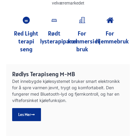
velværemarkedet
Red Light
Rødt
For
For
terapi
lysterapipanel
kommersiell
hjemmebruk
seng
bruk
Rødlys Terapiseng M-MB
Det innebygde kjølesystemet bruker smart elektronikk
for å spre varmen jevnt, trygt og komfortabelt. Den
fungerer med Bluetooth-lyd og fjernkontroll, og har en
vifteforsinket kjølefunksjon.
Les Mer