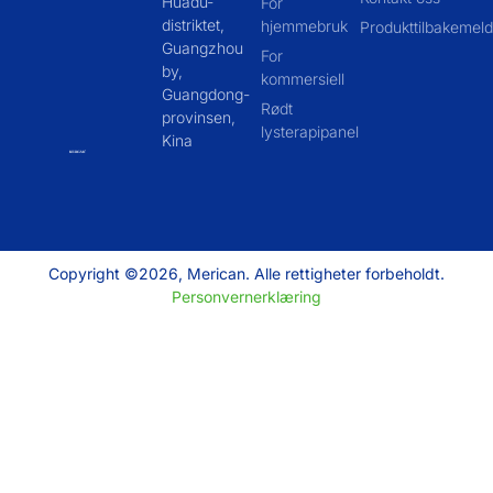
Huadu-
For
distriktet,
hjemmebruk
Produkttilbakemeld
Guangzhou
For
by,
kommersiell
Guangdong-
Rødt
provinsen,
lysterapipanel
Kina
Copyright ©2026, Merican. Alle rettigheter forbeholdt.
Personvernerklæring