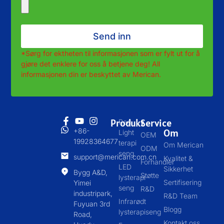
Send inn
*Sørg for ektheten til informasjonen som er fylt ut for å
gjøre det enklere for oss å betjene deg! All
informasjonen din er beskyttet av Merican.
Produkt
Service
Red
+86-
Om
Light
OEM
19928364677
terapi
Om Merican
ODM
seng
support@merican.com.cn
Kvalitet &
Forhandler
LED
Sikkerhet
Bygg A&D,
Støtte
lysterapi
Sertifisering
Yimei
seng
R&D
industripark,
R&D Team
Infrarødt
Fuyuan 3rd
Blogg
lysterapiseng
Road,
Kontakt oss