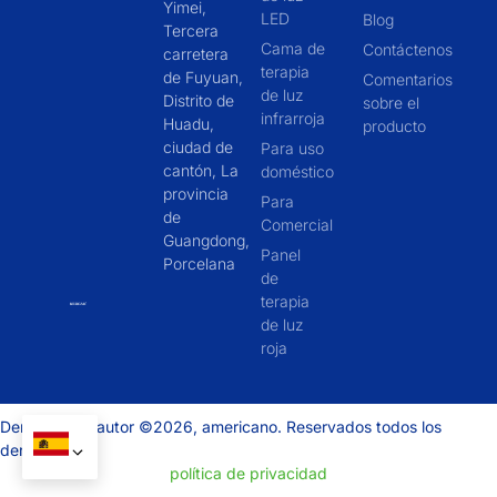
Yimei,
LED
Blog
Tercera
Cama de
Contáctenos
carretera
terapia
de Fuyuan,
Comentarios
de luz
Distrito de
sobre el
infrarroja
Huadu,
producto
ciudad de
Para uso
cantón, La
doméstico
provincia
Para
de
Comercial
Guangdong,
Panel
Porcelana
de
terapia
de luz
roja
Derechos de autor ©2026, americano. Reservados todos los
derechos.
política de privacidad