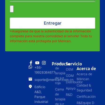
Entregar
*Asegúrese de que la autenticidad de la información
complete para nuestra comodidad al servirle! Toda tu
información está protegida por Merican.
Producto
Servicio
Cama
+86-
Acerca de
de
OEM
19928364677
terapia
Acerca de
ODM
de luz
Mérican
soporte@merican.com.cn
Distribuidor
roja
Calidad &
Edificio
Apoyo
Cama
Seguridad
A&D,
de
R&D
Certificación
Parque
terapia
Industrial
R&Equipo D
de luz