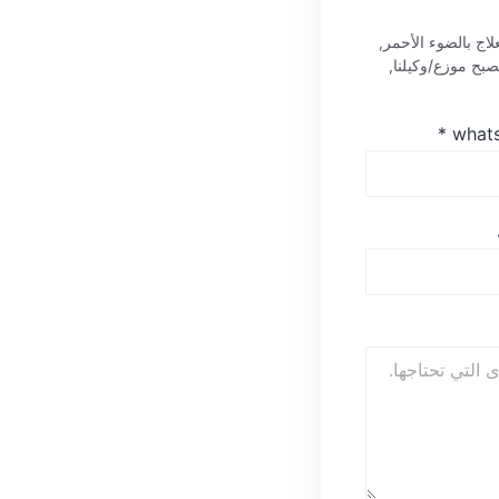
اج بالضوء الأحمر,
أو تريد أن تصبح موزع/وكيلنا,
*