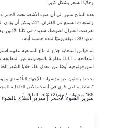
وخلايا الشعر بشكل كبير.”
هذه النتائج تشير إلى أن ضوء الأشعة تحت الحمراء ا
واستعادة السمع في الفئر
تعرضت الفئران لضوضاء شديدة في كلتا الأذنين. بع
مدتها 30 دقيقة يوميًا لمدة خمسة أيام.
تم قياس استجابة جذع الدماغ السمعية لتقييم است
المورفولوجية أيضًا عن معدل بقاء خلايا الشعر الخارج
بحث الباحثون عن مؤشرات للإجهاد التأكسدي وموت الخ
165 ميجاوات / سم(2) كثافة الطاقة.”
سرير الضوء الأحمر
|
سرير العلاج بالضوء 