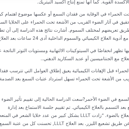
دة القوية. كما أنها تمنع إنتاج أكسيد النيتريك.
حت الحمراء في الوقاية من فقدان السمع أو عكسها موضوع اهتمام كب
ر, قام الباحثون بالتحقيق في آثار الضوء القريب من الأشعة تحت الحمراء على الخلايا ال
ريق تعريضهم لمختلف السموم. أشارت نتائج هذه الدراسة إلى أن تط
لاج الكيميائي والسموم الداخلية أدى 24 ساعات بعد العلاج.
ها تظهر انخفاضًا في السيتوكينات الالتهابية ومستويات التوتر الناتجة 
مراء قبل الإهانات الكيميائية يعيق إطلاق العوامل التي تترسب فقدا
لقريب من الأشعة تحت الحمراء تسهل استرداد عتبات السمع بعد الصدمة
دان السمع في الضوء الأحمر?سعت الدراسة الحالية إلى تقييم تأثير الضوء
د التسمم بالعلاج الكيميائي. تم تقييم جلسة الاستماع بعد إدارة
الجنتاميسين ومرة ​​أخرى بعد ذلك 10 كشفت أيام العلاج بالضوء. “زادت LLLT بشكل كبير من عدد خلايا الشعر 
الوسطى والقاعدية. تم تحسين السمع بشكل كبير عن طريق تشعيع الليزر. بعد العلاج LLLT, تحسنت كل من عتبة السم