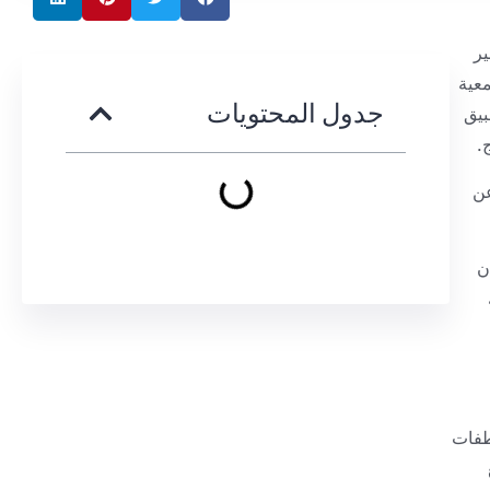
ير
سمعية
جدول المحتويات
بيق
عن
ن
في المنعطفات
ع