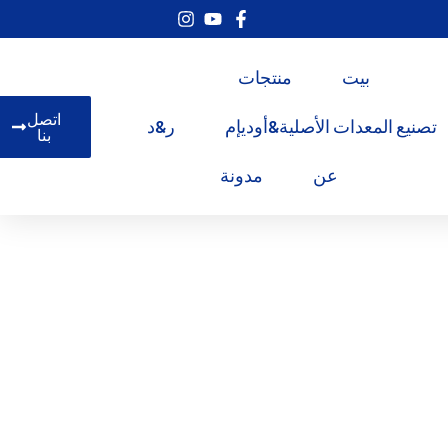
بيت
منتجات
اتصل
تصنيع المعدات الأصلية&أوديإم
ر&د
بنا
عن
مدونة