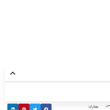
من
يشارك: