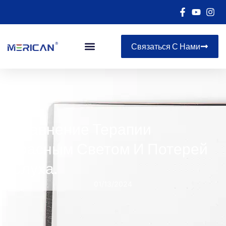
Связаться С Нами
Сравнение Терапии
Красным Светом И Потерей
Слуха.
01/13/2024