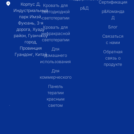
Сертификация
Корпус Д,
Кровать для
р&Д
Индустриальный
р&Команда
светодиодной
парк Имэй,
Д
светотерапии
Фуюань, 3-я
Блог
Кровать для
дорога, Хуаду
инфракрасной
район, Гуанчжоу
Связаться
светотерапии
город,
с нами
Провинция
Для
Обратная
Гуандонг, Китай
домашнего
связь о
использования
продукте
Для
коммерческого
Панель
терапии
красным
светом