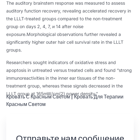
The auditory brainstem response was measured to assess
auditory function recovery
,
revealing accelerated recovery in
the LLLT-treated groups compared to the non-treatment
group on days
2, 4, 7, и 14
after noise
exposure.Morphological observations further revealed a
significantly higher outer hair cell survival rate in the LLLT
groups
.
Researchers sought indicators of oxidative stress and
apoptosis in untreated versus treated cells and found
“
strong
immunoreactivities in the inner ear tissues of the non-
treatment group
,
whereas these signals decreased in the
LLLT group at 165mW/cm
(2)
power density.
”
Кровать С Красным Светом
|
Кровать Для Терапии
Красным Светом
Отправьте нам сообщение