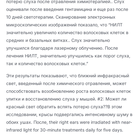
потерю слуха после отравления химиотерапией.. Слух
оценивали после введения гентамицина и еще раз после
10 дней светотерапии. Сканирование электронных
микроскопических изображений показало, что “НИЛТ
значительно увеличило количество волосковых клеток в
средних и базальных витках.. Слух значительно
улучшился благодаря лазерному облучению. После
лечения НИЛТ, значительно улучшились как порог слуха,
так и количество волосковых клеток.”
Эти результаты показывают, что ближний инфракрасный
свет, введенный после химического отравления, может
способствовать возобновлению роста волосковых клеток
улитки и восстановлению слуха у мышей. #2: Может ли
красный свет обратить вспять потерю слуха??В этом
исследовании, крысы подвергались интенсивному шуму в
обоих ушах. После,
their right ears were irradiated with near-
infrared light for 30-minute treatments daily for five days
.