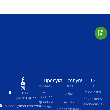
Продукт
Услуга
О
Кровать
OEM
О
для
Мерикане
+86-
ОДМ
терапии
19928364677
Качество &
Дилер
красным
Безопасность
support@merican.com.cn
светом
Поддерживать