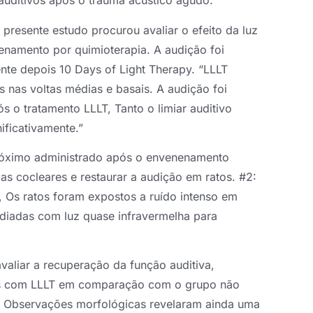
 auditivos após o trauma acústico agudo.
presente estudo procurou avaliar o efeito da luz
enamento por quimioterapia. A audição foi
nte depois 10 Days of Light Therapy. “LLLT
s nas voltas médias e basais. A audição foi
ós o tratamento LLLT, Tanto o limiar auditivo
ificativamente.”
próximo administrado após o envenenamento
as cocleares e restaurar a audição em ratos. #2:
 Os ratos foram expostos a ruído intenso em
adiadas com luz quase infravermelha para
avaliar a recuperação da função auditiva,
os com LLLT em comparação com o grupo não
do. Observações morfológicas revelaram ainda uma