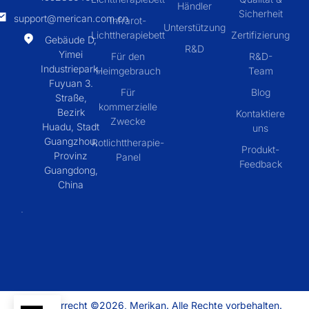
Händler
Sicherheit
support@merican.com.cn
Infrarot-
Unterstützung
Lichttherapiebett
Zertifizierung
Gebäude D,
R&D
Yimei
Für den
R&D-
Industriepark,
Heimgebrauch
Team
Fuyuan 3.
Für
Blog
Straße,
kommerzielle
Bezirk
Kontaktiere
Zwecke
Huadu, Stadt
uns
Guangzhou,
Rotlichttherapie-
Produkt-
Provinz
Panel
Feedback
Guangdong,
China
Urheberrecht ©2026, Merikan. Alle Rechte vorbehalten.