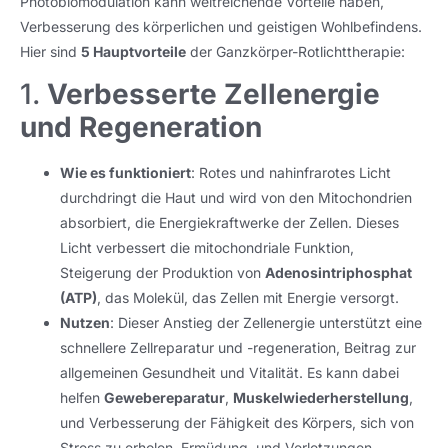
Photobiomodulation kann weitreichende Vorteile haben,
Verbesserung des körperlichen und geistigen Wohlbefindens.
Hier sind
5 Hauptvorteile
der Ganzkörper-Rotlichttherapie:
1.
Verbesserte Zellenergie
und Regeneration
Wie es funktioniert
: Rotes und nahinfrarotes Licht
durchdringt die Haut und wird von den Mitochondrien
absorbiert, die Energiekraftwerke der Zellen. Dieses
Licht verbessert die mitochondriale Funktion,
Steigerung der Produktion von
Adenosintriphosphat
(ATP)
, das Molekül, das Zellen mit Energie versorgt.
Nutzen
: Dieser Anstieg der Zellenergie unterstützt eine
schnellere Zellreparatur und -regeneration, Beitrag zur
allgemeinen Gesundheit und Vitalität. Es kann dabei
helfen
Gewebereparatur
,
Muskelwiederherstellung
,
und Verbesserung der Fähigkeit des Körpers, sich von
Stress zu erholen, Ermüdung, und Verletzungen.