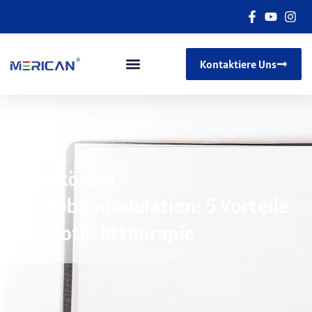
Kontaktiere Uns
Ganzkörper-
Photobiomodulation: 5 Vorteile
Der Rotlichttherapie
01/08/2025