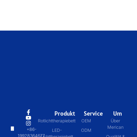
Produkt
Service
Um
Rotlichttherapiebett
OEM
Über
Merican
+86-
LED-
ODM
19928364677
Lichttherapiebett
Qualität &