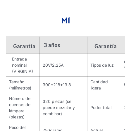
M1
3 años
3 
Garantía
Garantía
Entrada
Com
nominal
20V/2,25A
Tipos de luz
"Lu
(VIRGINIA)
Tamaño
Cantidad
300*218*13.8
50
(milímetros)
ligera
Número de
320 piezas (se
cuentas de
puede mezclar y
Poder total
77
lámpara
combinar)
(piezas)
Peso del
750gramo
Actual
3.