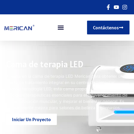
Contáctenos
Cama de terapia LED
Invierta en la cama de terapia LED Merican para obtener una
oferta de tratamiento integral en su centro de bienestar.
Usando tecnología LED, esta cama proporciona diversas
funciones terapéuticas esenciales para el rejuvenecimiento de
la piel, relajación muscular, y mejorar el bienestar general. Es
una excelente mejora para salones de belleza y gimnasios..
Iniciar Un Proyecto