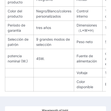
producto
Color del
Negro/Blanco/colores
Control
Tre
producto
personalizados
interno
con
Período de
Dimensiones
tres años
12
garantía
（L*W*H）
Selección de
9 grandes modos de
Peso neto
50 
patrón
selección
cab
potencia
Fuente de
45W.
ali
nominal (W.)
alimentación
enc
Voltaje
110
Color
Bla
disponible