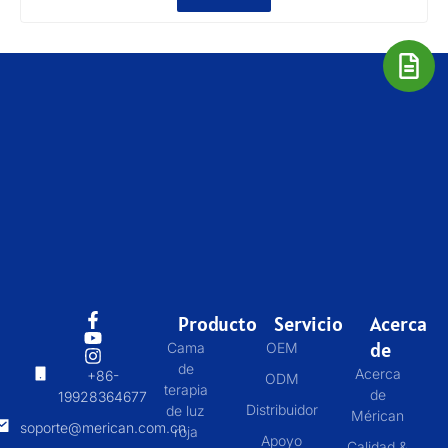
Producto
Servicio
Acerca
de
Cama
OEM
de
Acerca
+86-
ODM
terapia
de
19928364677
Distribuidor
de luz
Mérican
soporte@merican.com.cn
roja
Apoyo
Calidad &