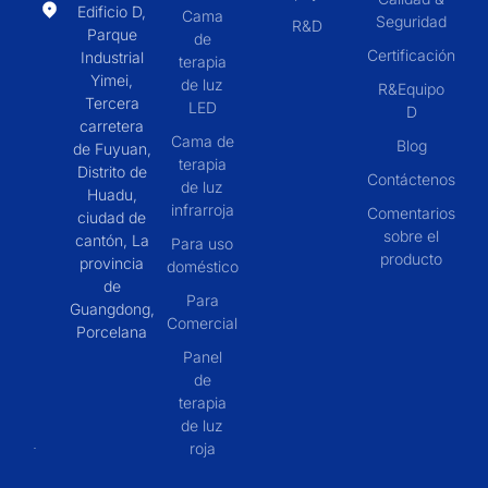
Edificio D,
Cama
Seguridad
R&D
Parque
de
Certificación
Industrial
terapia
Yimei,
de luz
R&Equipo
Tercera
LED
D
carretera
Cama de
Blog
de Fuyuan,
terapia
Distrito de
Contáctenos
de luz
Huadu,
infrarroja
Comentarios
ciudad de
sobre el
cantón, La
Para uso
producto
provincia
doméstico
de
Para
Guangdong,
Comercial
Porcelana
Panel
de
terapia
de luz
roja