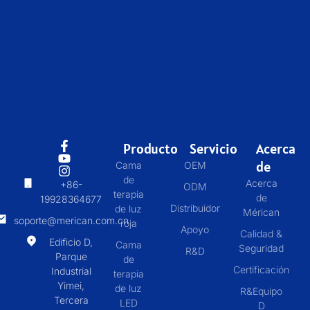
Producto
Servicio
Acerca
de
Cama
OEM
de
Acerca
+86-
ODM
terapia
de
19928364677
Distribuidor
de luz
Mérican
soporte@merican.com.cn
roja
Apoyo
Calidad &
Edificio D,
Cama
Seguridad
R&D
Parque
de
Certificación
Industrial
terapia
Yimei,
de luz
R&Equipo
Tercera
LED
D