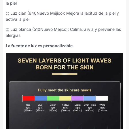
la piel
◎ Luz cian (640Nuevo Méjico): Mejora la laxitud de la piel y
activa la piel
◎ Luz blanca (510Nuevo Méjico): Calma, alivia y previene las
alergias
La fuente de luz es personalizable.