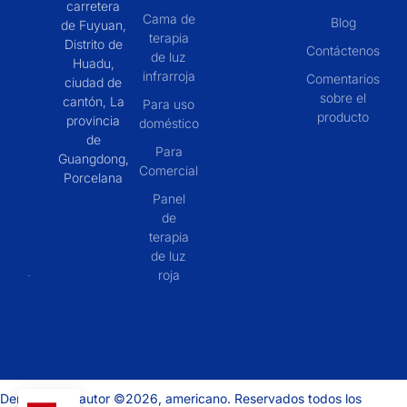
carretera
Cama de
Blog
de Fuyuan,
terapia
Distrito de
Contáctenos
de luz
Huadu,
infrarroja
Comentarios
ciudad de
sobre el
cantón, La
Para uso
producto
provincia
doméstico
de
Para
Guangdong,
Comercial
Porcelana
Panel
de
terapia
de luz
roja
Derechos de autor ©2026, americano. Reservados todos los