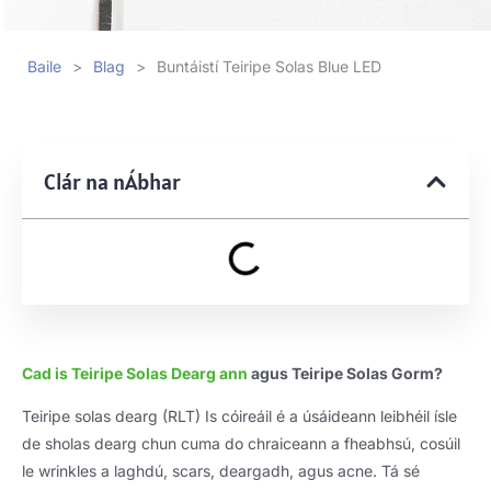
Baile
>
Blag
>
Buntáistí Teiripe Solas Blue LED
Clár na nÁbhar
Cad is Teiripe Solas Dearg ann
agus Teiripe Solas Gorm?
Teiripe solas dearg (RLT) Is cóireáil é a úsáideann leibhéil ísle
de sholas dearg chun cuma do chraiceann a fheabhsú, cosúil
le wrinkles a laghdú, scars, deargadh, agus acne. Tá sé