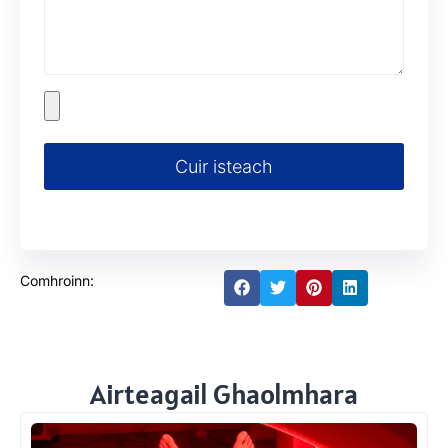
Cuir isteach
Comhroinn:
Airteagail Ghaolmhara