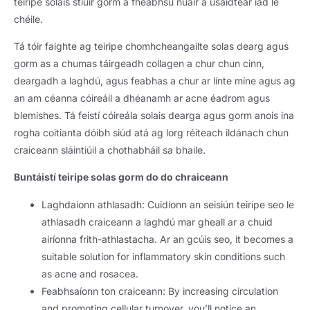
teiripe solais stiúir gorm a fheabhsú nuair a úsáidtear iad le
chéile.
Tá tóir faighte ag teiripe chomhcheangailte solas dearg agus
gorm as a chumas táirgeadh collagen a chur chun cinn,
deargadh a laghdú, agus feabhas a chur ar línte míne agus ag
an am céanna cóireáil a dhéanamh ar acne éadrom agus
blemishes. Tá feistí cóireála solais dearga agus gorm anois ina
rogha coitianta dóibh siúd atá ag lorg réiteach ildánach chun
craiceann sláintiúil a chothabháil sa bhaile.
Buntáistí teiripe solas gorm do do chraiceann
Laghdaíonn athlasadh: Cuidíonn an seisiún teiripe seo le
athlasadh craiceann a laghdú mar gheall ar a chuid
airíonna frith-athlastacha. Ar an gcúis seo,
it becomes a
suitable solution for inflammatory skin conditions such
as acne and rosacea
.
Feabhsaíonn ton craiceann:
By increasing circulation
and promoting cellular turnover
,
you’ll notice an