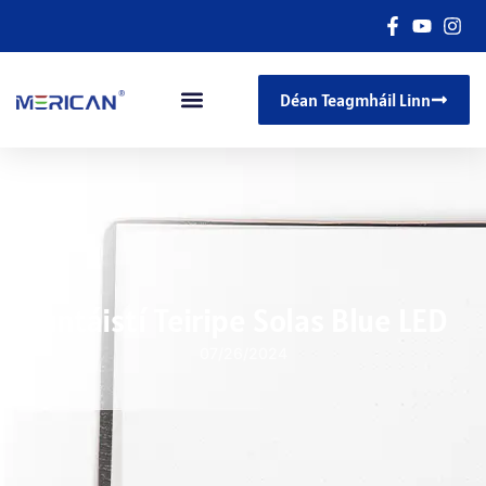
Déan Teagmháil Linn
Buntáistí Teiripe Solas Blue LED
07/26/2024