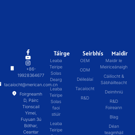
Táirge
Seirbhís
Maidir
Leaba
OEM
Maidir le
Teiripe
Meiriceánaigh
+86-
ODM
Solas
19928364677
Cáilíocht &
Déileálaí
Dearg
Sábháilteacht
tacaíocht@merican.com.cn
Tacaíocht
Leaba
Deimhniú
Foirgneamh
Teiripe
R&D
D, Páirc
R&D
Solas
Tionscail
Foireann
faoi
Yimei,
stiúir
Blag
Fuyuan 3ú
Leaba
Bóthar,
Déan
Teiripe
Ceantar
teagmháil