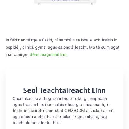
Is féidir an táirge a úsáid, ní hamháin sa bhaile ach freisin in
ospidéil, clinicí, gyms, agus salons áilleacht. Má tá suim agat
inár dtáirge,
déan teagmháil linn.
Seol Teachtaireacht Linn
Chun níos mó a fhoghlaim faoi ár dtáirgí, leapacha
agus trealamh teiripe solais dhearg a cheannach, is
féidir linn seirbhís aon-stad OEM/ODM a sholáthar, nó
ag iarraidh a bheith ar ár dáileoir / gníomhaire, fág
teachtaireacht le do thoil!