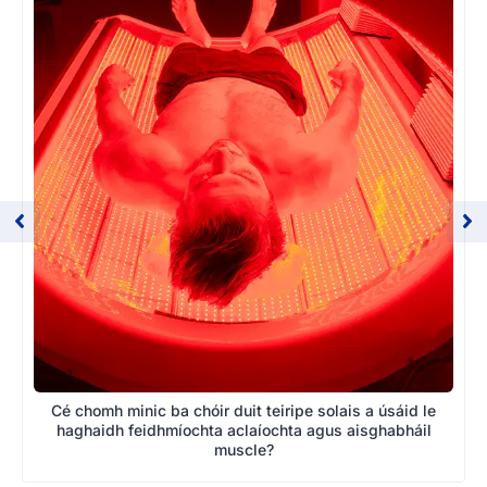
Cé chomh minic ba chóir duit teiripe solais a úsáid le
haghaidh feidhmíochta aclaíochta agus aisghabháil
muscle?