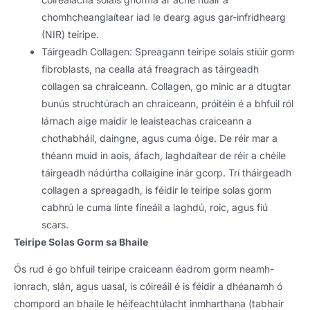
chomhcheanglaítear iad le dearg agus gar-infridhearg
(NIR) teiripe.
Táirgeadh Collagen: Spreagann teiripe solais stiúir gorm
fibroblasts, na cealla atá freagrach as táirgeadh
collagen sa chraiceann. Collagen, go minic ar a dtugtar
bunús struchtúrach an chraiceann, próitéin é a bhfuil ról
lárnach aige maidir le leaisteachas craiceann a
chothabháil, daingne, agus cuma óige. De réir mar a
théann muid in aois, áfach, laghdaítear de réir a chéile
táirgeadh nádúrtha collaigine inár gcorp. Trí tháirgeadh
collagen a spreagadh, is féidir le teiripe solas gorm
cabhrú le cuma línte fíneáil a laghdú, roic, agus fiú
scars.
Teiripe Solas Gorm sa Bhaile
Ós rud é go bhfuil teiripe craiceann éadrom gorm neamh-
ionrach, slán, agus uasal, is cóireáil é is féidir a dhéanamh ó
chompord an bhaile le héifeachtúlacht inmharthana (tabhair