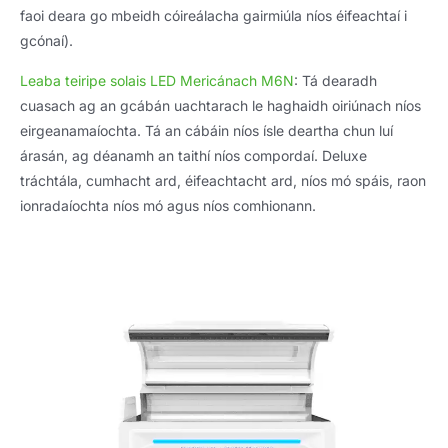
faoi deara go mbeidh cóireálacha gairmiúla níos éifeachtaí i
gcónaí).
Leaba teiripe solais LED Mericánach M6N
: Tá dearadh
cuasach ag an gcábán uachtarach le haghaidh oiriúnach níos
eirgeanamaíochta. Tá an cábáin níos ísle deartha chun luí
árasán, ag déanamh an taithí níos compordaí. Deluxe
tráchtála, cumhacht ard, éifeachtacht ard, níos mó spáis, raon
ionradaíochta níos mó agus níos comhionann.