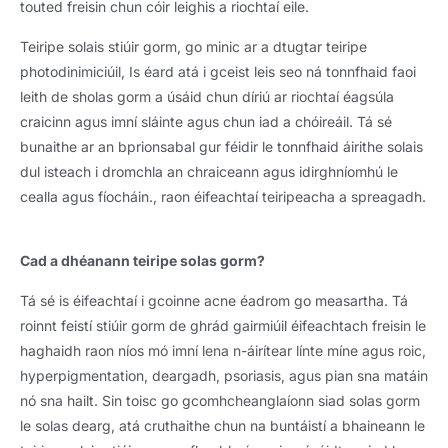
touted freisin chun cóir leighis a riochtaí eile.
Teiripe solais stiúir gorm, go minic ar a dtugtar teiripe
photodinimiciúil, Is éard atá i gceist leis seo ná tonnfhaid faoi
leith de sholas gorm a úsáid chun díriú ar riochtaí éagsúla
craicinn agus imní sláinte agus chun iad a chóireáil. Tá sé
bunaithe ar an bprionsabal gur féidir le tonnfhaid áirithe solais
dul isteach i dromchla an chraiceann agus idirghníomhú le
cealla agus fíocháin., raon éifeachtaí teiripeacha a spreagadh.
Cad a dhéanann teiripe solas gorm?
Tá sé is éifeachtaí i gcoinne acne éadrom go measartha. Tá
roinnt feistí stiúir gorm de ghrád gairmiúil éifeachtach freisin le
haghaidh raon níos mó imní lena n-áirítear línte míne agus roic,
hyperpigmentation, deargadh, psoriasis, agus pian sna matáin
nó sna hailt. Sin toisc go gcomhcheanglaíonn siad solas gorm
le solas dearg, atá cruthaithe chun na buntáistí a bhaineann le