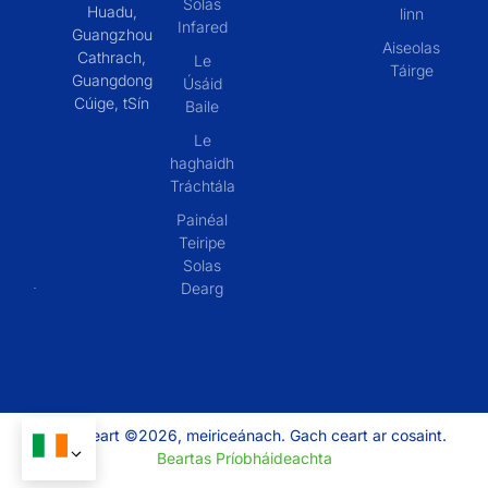
Solas
Huadu,
linn
Infared
Guangzhou
Aiseolas
Cathrach,
Le
Táirge
Guangdong
Úsáid
Cúige, tSín
Baile
Le
haghaidh
Tráchtála
Painéal
Teiripe
Solas
Dearg
Cóipcheart ©2026, meiriceánach. Gach ceart ar cosaint.
Beartas Príobháideachta