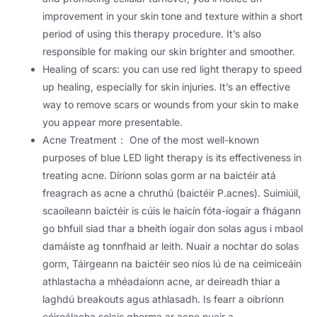
improvement in your skin tone and texture within a short
period of using this therapy procedure
.
It’s also
responsible for making our skin brighter and smoother
.
Healing of scars
:
you can use red light therapy to speed
up healing
,
especially for skin injuries
.
It’s an effective
way to remove scars or wounds from your skin to make
you appear more presentable
.
Acne Treatment
：
One of the most well-known
purposes of blue LED light therapy is its effectiveness in
treating acne
. Díríonn solas gorm ar na baictéir atá
freagrach as acne a chruthú (baictéir P.acnes). Suimiúil,
scaoileann baictéir is cúis le haicín fóta-íogair a fhágann
go bhfuil siad thar a bheith íogair don solas agus i mbaol
damáiste ag tonnfhaid ar leith. Nuair a nochtar do solas
gorm, Táirgeann na baictéir seo níos lú de na ceimiceáin
athlastacha a mhéadaíonn acne, ar deireadh thiar a
laghdú breakouts agus athlasadh. Is fearr a oibríonn
cóireálacha solais ghorma ar acne nuair a