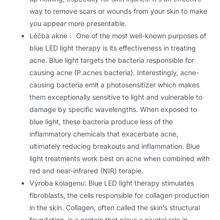
way to remove scars or wounds from your skin to make
you appear more presentable
.
Léčba akné：
One of the most well-known purposes of
blue LED light therapy is its effectiveness in treating
acne
.
Blue light targets the bacteria responsible for
causing acne
(
P.acnes bacteria
).
Interestingly
,
acne-
causing bacteria emit a photosensitizer which makes
them exceptionally sensitive to light and vulnerable to
damage by specific wavelengths
.
When exposed to
blue light
,
these bacteria produce less of the
inflammatory chemicals that exacerbate acne
,
ultimately reducing breakouts and inflammation
.
Blue
light treatments work best on acne when combined with
red and near-infrared
(NIR) terapie.
Výroba kolagenu:
Blue LED light therapy stimulates
fibroblasts
,
the cells responsible for collagen production
in the skin
.
Collagen
,
often called the skin’s structural
foundation
,
is a protein that plays a pivotal role in