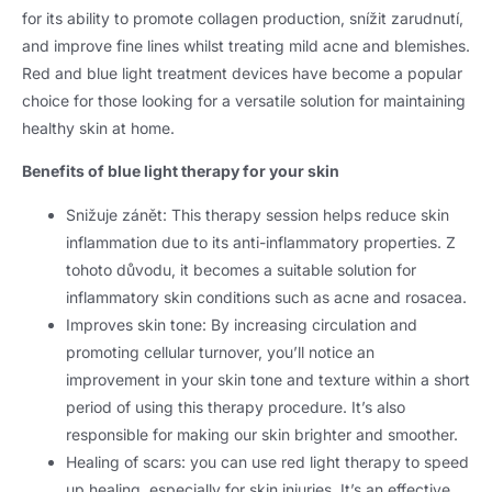
for its ability to promote collagen production
, snížit zarudnutí,
and improve fine lines whilst treating mild acne and blemishes
.
Red and blue light treatment devices have become a popular
choice for those looking for a versatile solution for maintaining
healthy skin at home
.
Benefits of blue light therapy for your skin
Snižuje zánět:
This therapy session helps reduce skin
inflammation due to its anti-inflammatory properties
. Z
tohoto důvodu,
it becomes a suitable solution for
inflammatory skin conditions such as acne and rosacea
.
Improves skin tone
:
By increasing circulation and
promoting cellular turnover
,
you’ll notice an
improvement in your skin tone and texture within a short
period of using this therapy procedure
.
It’s also
responsible for making our skin brighter and smoother
.
Healing of scars
:
you can use red light therapy to speed
up healing
,
especially for skin injuries
.
It’s an effective