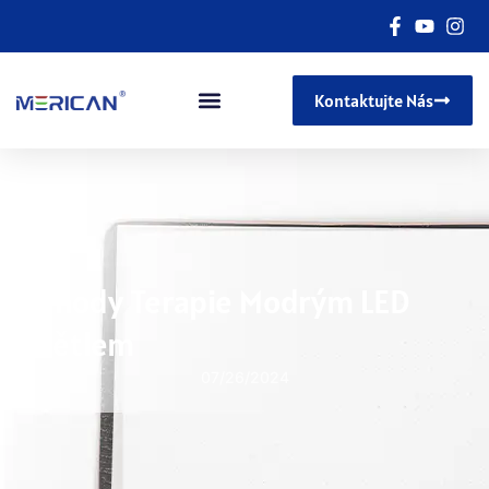
Kontaktujte Nás
Výhody Terapie Modrým LED
Světlem
07/26/2024