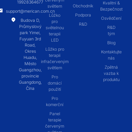
19928364677
Kvalitní &
Obchodník
světlem
Bezpečnost
support@merican.com.cn
Podpora
Lůžko
Osvědčení
Budova D,
pro
R&D
Průmyslový
R&D
světelnou
park Yimei,
tým
terapii
Fuyuan 3rd
LED
Blog
Road,
Lůžko pro
Okres
Kontaktujte
terapii
Huadu,
nás
infračerveným
Město
Zpětná
světlem
Guangzhou,
vazba k
provincie
Pro
produktu
Guangdong,
domácí
Čína
použití
Pro
komerční
Panel
terapie
červeným