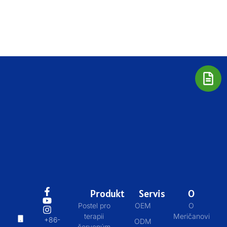
Produkt
Servis
O
Postel pro
OEM
O
terapii
Meričanovi
+86-
ODM
červeným