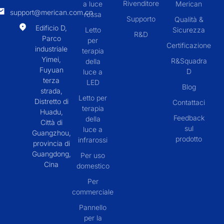
Rivenditore
a luce
Merican
support@merican.com.cn
rossa
Supporto
Qualità &
Edificio D,
Letto
Sicurezza
R&D
Parco
per
Certificazione
industriale
terapia
Yimei,
R&Squadra
della
Fuyuan
D
luce a
terza
LED
Blog
strada,
Letto per
Distretto di
Contattaci
terapia
Huadu,
Feedback
della
Città di
sul
luce a
Guangzhou,
prodotto
infrarossi
provincia di
Guangdong,
Per uso
Cina
domestico
Per
commerciale
Pannello
per la