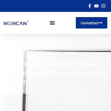
Contattaci
Quanto Spesso Dovresti Usare
Un Lettino Per Terapia Con Luce
Rossa?
07/17/2024