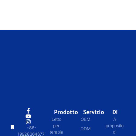
Prodotto
Servizio
Di
Letto
OEM
A
per
proposito
+86-
ODM
terapia
di
19928364677