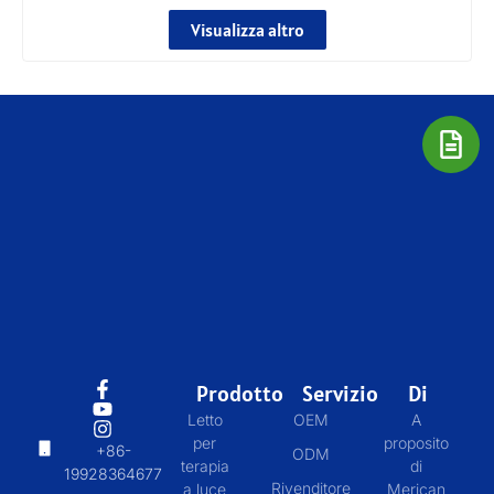
Visualizza altro
Prodotto
Servizio
Di
Letto
OEM
A
per
proposito
+86-
ODM
terapia
di
19928364677
Rivenditore
a luce
Merican