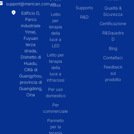
support@merican.com.cn
rossa
Supporto
Qualità &
Edificio D,
Letto
Sicurezza
R&D
Parco
per
Certificazione
industriale
terapia
Yimei,
R&Squadra
della
Fuyuan
D
luce a
terza
LED
Blog
strada,
Letto per
Distretto di
Contattaci
terapia
Huadu,
Feedback
della
Città di
sul
luce a
Guangzhou,
prodotto
infrarossi
provincia di
Guangdong,
Per uso
Cina
domestico
Per
commerciale
Pannello
per la
terapia