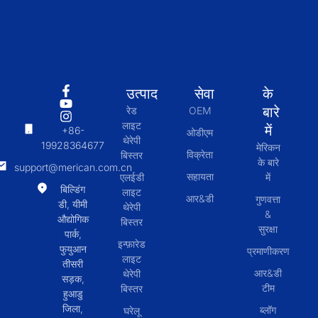
उत्पाद
सेवा
के
बारे
रेड
OEM
लाइट
में
+86-
ओडीएम
थेरेपी
19928364677
मेरिकन
विक्रेता
बिस्तर
के बारे
support@merican.com.cn
सहायता
एलईडी
में
बिल्डिंग
लाइट
आर&डी
गुणवत्ता
डी, यीमी
थेरेपी
&
औद्योगिक
बिस्तर
सुरक्षा
पार्क,
इन्फ़ारेड
फुयुआन
प्रमाणीकरण
लाइट
तीसरी
आर&डी
थेरेपी
सड़क,
टीम
बिस्तर
हुआडु
जिला,
ब्लॉग
घरेलू